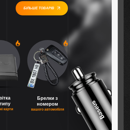
БІЛЬШЕ ТОВАРІВ
1
1
вітка
Брелки з
типу
номером
ні карти
вашого автомобіля