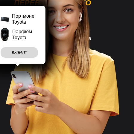
ПЕРЕВАГИ НАШОГО
МАГАЗИНУ
Портмоне
Toyota
Парфюм
Toyota
Наш магазин працює
7 днів
на тиждень
КУПИТИ
Враховуємо
побажання
клієнтів
Швидко
відправляємо
замовлення
Великий асортимент
товарів