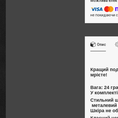
не покидаючи с
Опис
Кращий под
мрієте!
Вага: 24 гр
У комплекті
Стильний ш
металевий л
Шкіра не об