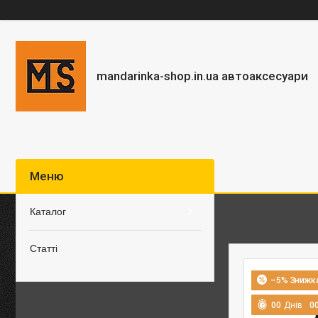
mandarinka-shop.in.ua автоаксесуари
Каталог
Статті
–5%
0
0
Днів
0