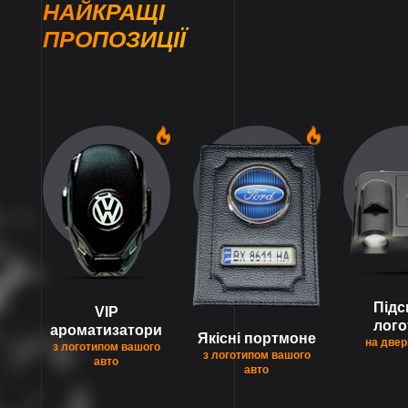
НАЙКРАЩІ
ПРОПОЗИЦІЇ
1
1
Підс
VIP
лого
ароматизатори
Якісні портмоне
на двер
з логотипом вашого
з логотипом вашого
авто
авто