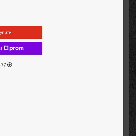
упити
 з
-77