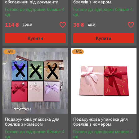
обкладинки під документи
брелків з номером
Готово до відправки більше 4
Готово до відправки більше 4
од.
од.
114
38
₴
₴
120 ₴
40 ₴
Купити
Купити
–5%
–5%
Подарункова упаковка для
Подарункова упаковка для
брелків з номером
брелків з номером
Готово до відправки більше 4
Готово до відправки менше 4
од.
од.