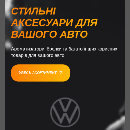
СТИЛЬНІ
АКСЕСУАРИ ДЛЯ
ВАШОГО АВТО
Ароматизатори, брелки та багато інших корисних
товарів для вашого авто
УВЕСЬ АСОРТИМЕНТ
1
1
1
1
1
1
1