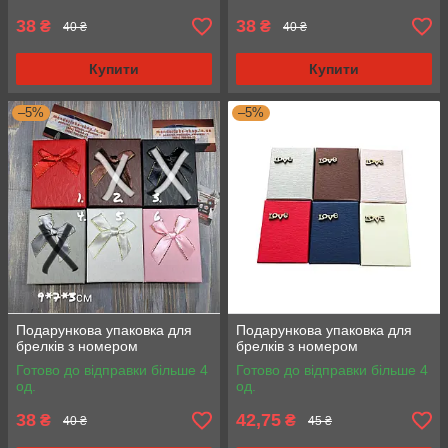
38
38
₴
₴
40 ₴
40 ₴
Купити
Купити
–5%
–5%
Подарункова упаковка для
Подарункова упаковка для
брелків з номером
брелків з номером
Готово до відправки більше 4
Готово до відправки більше 4
од.
од.
38
42,75
₴
₴
40 ₴
45 ₴