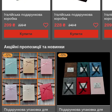
Італійська подарункова
Італійська подарункова
Італ
коробка
коробка
коро
209
228
209
₴
₴
220 ₴
240 ₴
Купити
Купити
Акційні пропозиції та новинки
–5%
–5%
Подарункова упаковка для
Подарункова упаковка для