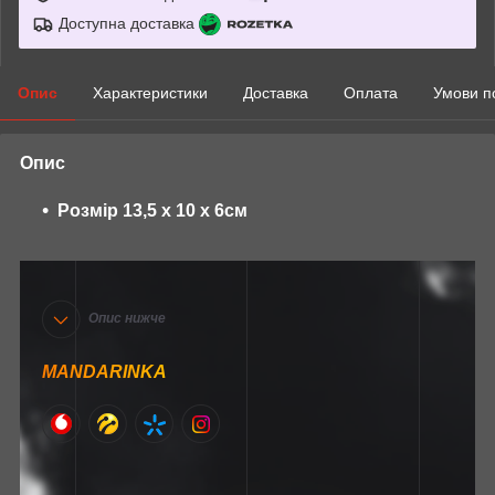
Доступна доставка
Опис
Характеристики
Доставка
Оплата
Умови п
Опис
Розмір
13,5 х 10 х 6см
Опис нижче
MANDARINKA