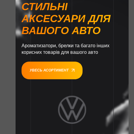
СТИЛЬНІ
АКСЕСУАРИ ДЛЯ
ВАШОГО АВТО
Ароматизатори, брелки та багато інших
корисних товарів для вашого авто
УВЕСЬ АСОРТИМЕНТ
1
1
1
1
1
1
1