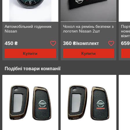
Автомобільний годинник
Чохол на ремінь безпеки з
Порт
Nissan
логотип Nissan 2шт
номе
візи
450
360
659
₴
₴/комплект
Купити
Купити
Подібні товари компанії