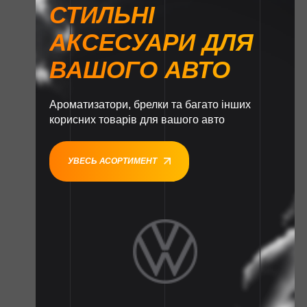
СТИЛЬНІ
АКСЕСУАРИ ДЛЯ
ВАШОГО АВТО
Ароматизатори, брелки та багато інших
корисних товарів для вашого авто
УВЕСЬ АСОРТИМЕНТ
1
1
1
1
1
1
1