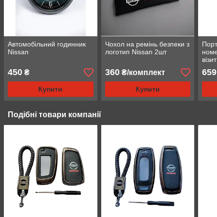
Автомобільний годинник
Чохол на ремінь безпеки з
Порт
Nissan
логотип Nissan 2шт
номе
візи
450
360
659
₴
₴/комплект
Купити
Купити
Подібні товари компанії