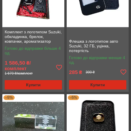
Комплект з логотипом Suzuki,
обкладинка, брелок,
ковпачки, ароматизатор
Флешка з логотипом авто
Suzuki, 32 ГБ, уцінка,
Готово до відправки більше 4
потертість
од.
Готово до відправки менше 4
1 586,50
од.
₴/
комплект
285
₴
300 ₴
1 670 ₴/комплект
Купити
Купити
–5%
–5%