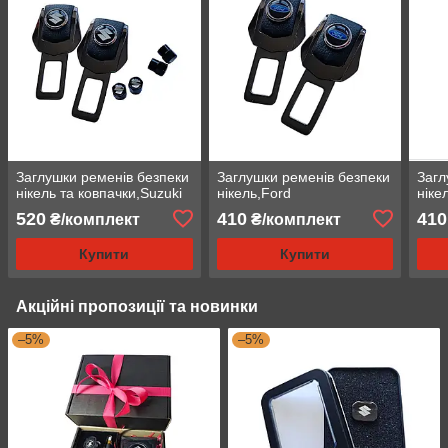
Заглушки ременів безпеки
Заглушки ременів безпеки
Загл
нікель та ковпачки,Suzuki
нікель,Ford
ніке
520
410
410
₴/комплект
₴/комплект
Купити
Купити
Акційні пропозиції та новинки
–5%
–5%