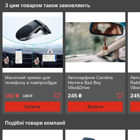
З цим товаром також замовляють
Магнітний тримач для
Автопарфюм Carolina
Авт
телефону в повітрообдув
Herrera Bad Boy
Rabb
Vibe&Drive
Vibe
162
245
245
₴
₴
180 ₴
Купити
Купити
Подібні товари компанії