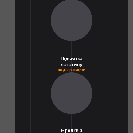
1
Підсвітка
логотипу
на дверні карти
1
Брелки з