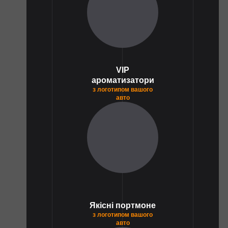
VIP
ароматизатори
з логотипом вашого
авто
1
Якісні портмоне
з логотипом вашого
авто