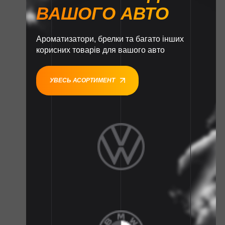
ВАШОГО АВТО
Ароматизатори, брелки та багато інших
корисних товарів для вашого авто
УВЕСЬ АСОРТИМЕНТ
1
1
1
1
1
1
1