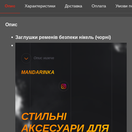
Опис
Характеристики
Доставка
Оплата
Умови п
Опис
Заглушки ременів безпеки нікель (чорні)
Опис нижче
MANDARINKA
СТИЛЬНІ
АКСЕСУАРИ ДЛЯ