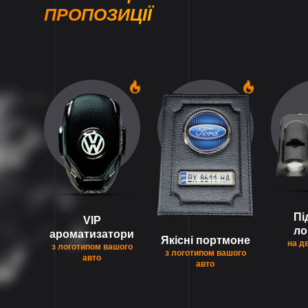
ПРОПОЗИЦІЇ
1
1
Пі
VIP
ло
ароматизатори
Якісні портмоне
на д
з логотипом вашого
з логотипом вашого
авто
авто