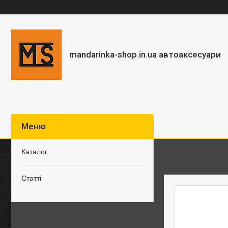
mandarinka-shop.in.ua автоаксесуари
Каталог
Статті