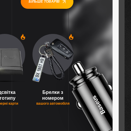
БІЛЬШЕ ТОВАРІВ
1
1
дсвітка
Брелки з
готипу
номером
верні карти
вашого автомобіля