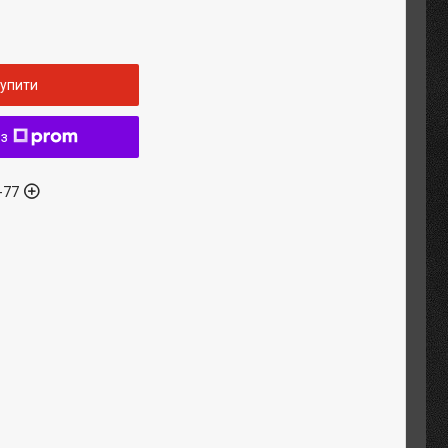
упити
 з
-77