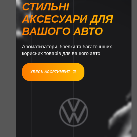
СТИЛЬНІ
АКСЕСУАРИ ДЛЯ
ВАШОГО АВТО
Ароматизатори, брелки та багато інших
корисних товарів для вашого авто
УВЕСЬ АСОРТИМЕНТ
1
1
1
1
1
1
1