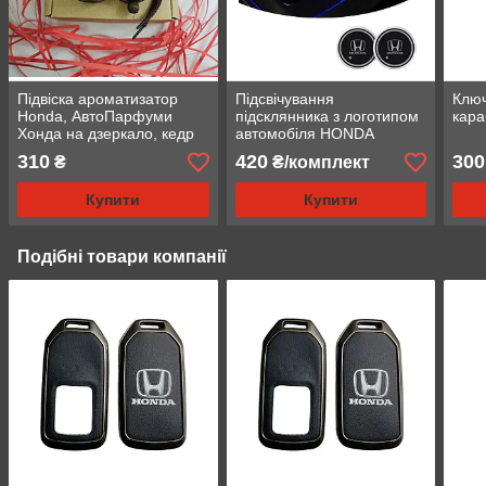
Підвіска ароматизатор
Підсвічування
Ключ
Honda, АвтоПарфуми
підсклянника з логотипом
кар
Хонда на дзеркало, кедр
автомобіля HONDA
310
420
300
₴
₴/комплект
Купити
Купити
Подібні товари компанії