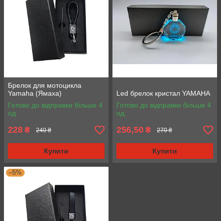
Брелок для мотоцикла
Yamaha (Ямаха)
Led брелок кристал YAMAHA
Готово до відправки більше 4
Готово до відправки більше 4
од.
од.
228
256,50
₴
₴
240 ₴
270 ₴
Купити
Купити
–5%