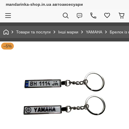
mandarinka-shop.in.ua автоаксесуари
Товари та послуги
Інші марки
YAMAHA
Брелок із
–5%