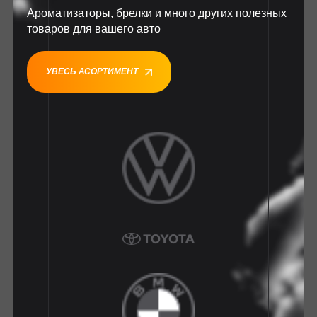
Ароматизаторы, брелки и много других полезных
товаров для вашего авто
УВЕСЬ АСОРТИМЕНТ
1
1
1
1
1
1
1