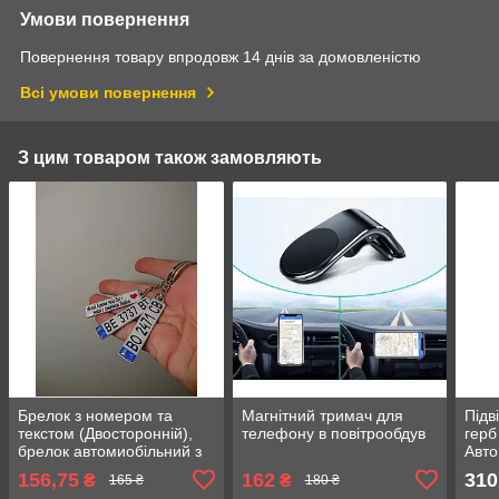
Умови повернення
Повернення товару впродовж 14 днів за домовленістю
Всі умови повернення
З цим товаром також замовляють
Брелок з номером та
Магнітний тримач для
Підв
текстом (Двосторонній),
телефону в повітрообдув
герб
брелок автомиобільний з
Авт
логотипом
дзер
156,75
162
310
₴
₴
165 ₴
180 ₴