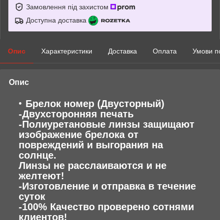
Замовлення під захистом
Доступна доставка
Опис
Характеристики
Доставка
Оплата
Умови п
Опис
Брелок номер (Двусторный)
-Двухсторонняя печать
-Полиуретановые линзы защищают
изображение брелока от
повреждений и выгорания на
солнце.
Линзы не расслаиваются и не
желтеют!
-Изготовление и отправка в течение
суток
-100% Качество проверено сотнями
клиентов!