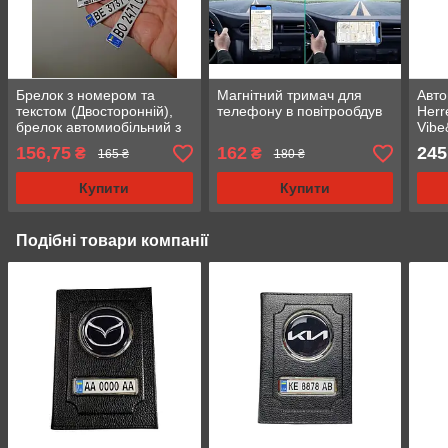
Брелок з номером та
Магнітний тримач для
Авто
текстом (Двосторонній),
телефону в повітрообдув
Herr
брелок автомиобільний з
Vibe
логотипом
156,75
162
245
₴
₴
165 ₴
180 ₴
Купити
Купити
Подібні товари компанії