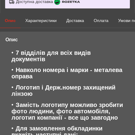
Доступна доставка
Опис
Характеристики
Доставка
Оплата
Умови п
Опис
7 відділів для всіх видів
документів
Навколо номера і марки - металева
оправа
Логотип і Держ.номер захищений
лінзою
Замість логотипу можливо зробити
фото людини, фото автомобіля,
логотип компанії - все що завгодно
Для замовлення обкладинки
вкажіть наступні дані: