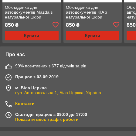
Обкладинка для
Обкладинка для
Обкл
автодокументів Mazda з
автодокументів KIA з
авто
натуральної шкіри
натуральної шкіри
нату
850
850
850
₴
₴
Купити
Купити
Про нас
99% позитивних з 677 відгуків за рік
Працює з 03.09.2019
м. Біла Церква
вул. Автовокзальна 1, Біла Церква, Україна
Контакти
Сьогодні працює з 09:00 до 17:00
Показати весь графік роботи