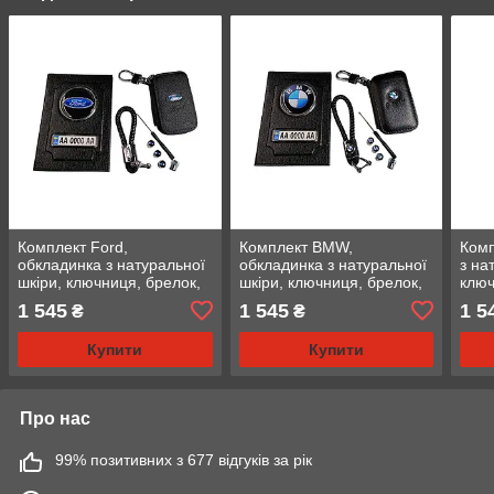
Комплект Ford,
Комплект BMW,
Комп
обкладинка з натуральної
обкладинка з натуральної
з на
шкіри, ключниця, брелок,
шкіри, ключниця, брелок,
ключ
ковпачки
ковпачки
ковп
1 545
1 545
1 5
₴
₴
Купити
Купити
Про нас
99% позитивних з 677 відгуків за рік