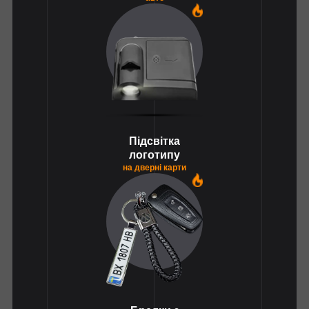
1
Підсвітка
логотипу
на дверні карти
1