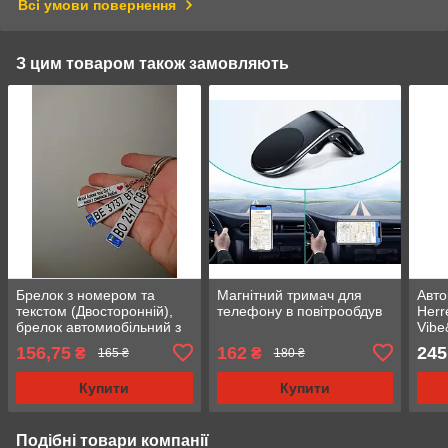
Всі умови повернення
З цим товаром також замовляють
Брелок з номером та
Магнітний тримач для
Авто
текстом (Двосторонній),
телефону в повітрообдув
Herr
брелок автомиобільний з
Vibe
логотипом
156,75
162
245
₴
₴
165 ₴
180 ₴
Купити
Купити
Подібні товари компанії