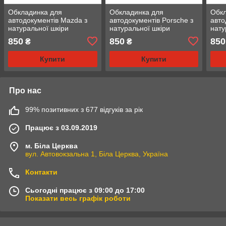
Обкладинка для
Обкладинка для
Обкл
автодокументів Mazda з
автодокументів Porsche з
авто
натуральної шкіри
натуральної шкіри
нату
850
850
850
₴
₴
Купити
Купити
Про нас
99% позитивних з 677 відгуків за рік
Працює з 03.09.2019
м. Біла Церква
вул. Автовокзальна 1, Біла Церква, Україна
Контакти
Сьогодні працює з 09:00 до 17:00
Показати весь графік роботи