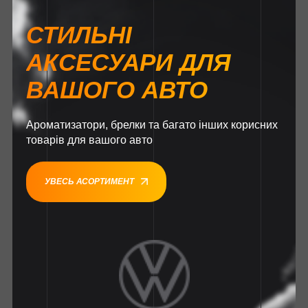
СТИЛЬНІ
АКСЕСУАРИ ДЛЯ
ВАШОГО АВТО
Ароматизатори, брелки та багато інших корисних
товарів для вашого авто
УВЕСЬ АСОРТИМЕНТ
1
1
1
1
1
1
1