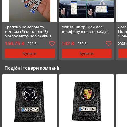
Брелок з номером та
Магнітний тримач для
Авто
текстом (Двосторонній),
телефону в повітрообдув
Herr
брелок автомиобільний з
Vibe
логотипом
156,75
162
245
₴
₴
165 ₴
180 ₴
Купити
Купити
Подібні товари компанії