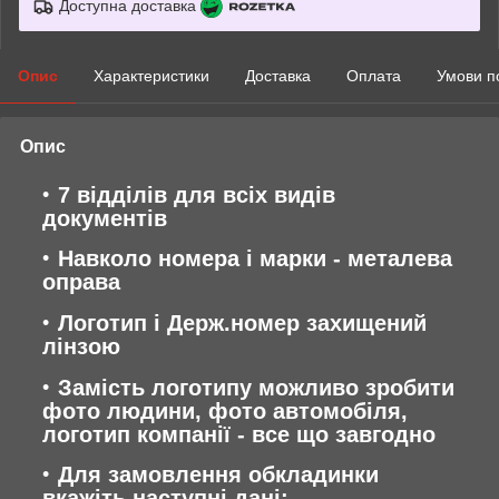
Доступна доставка
Опис
Характеристики
Доставка
Оплата
Умови п
Опис
7 відділів для всіх видів
документів
Навколо номера і марки - металева
оправа
Логотип і Держ.номер захищений
лінзою
Замість логотипу можливо зробити
фото людини, фото автомобіля,
логотип компанії - все що завгодно
Для замовлення обкладинки
вкажіть наступні дані: