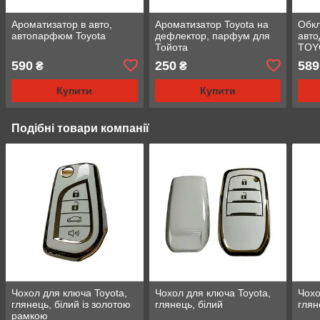
Ароматизатор в авто,
Ароматизатор Toyota на
Обкл
автопарфюм Toyota
дефлектор, парфум для
авто
Тойота
TOY
590
250
589
₴
₴
Купити
Купити
Подібні товари компанії
Чохол для ключа Toyota,
Чохол для ключа Toyota,
Чохо
глянець, білий із золотою
глянець, білий
глян
рамкою