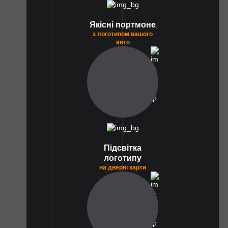
Якісні портмоне
з логотипом вашого
авто
1
Підсвітка
логотипу
на дверні карти
1