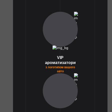
1
VIP
ароматизатори
з логотипом вашого
авто
1