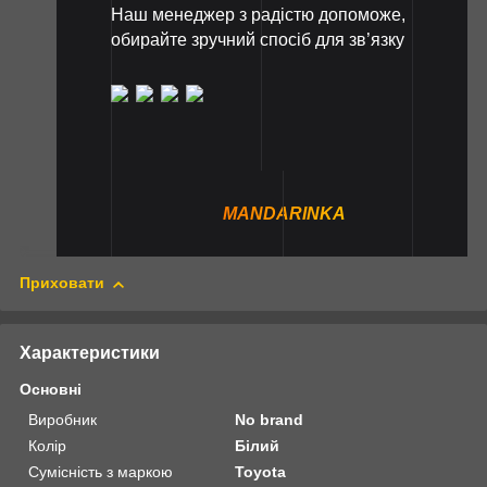
Наш менеджер з радістю допоможе,
обирайте зручний спосіб для зв’язку
MANDARINKA
Приховати
Характеристики
Основні
Виробник
No brand
Колір
Білий
Сумісність з маркою
Toyota