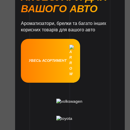
ВАШОГО АВТО
Ароматизатори, брелки та багато інших
корисних товарів для вашого авто
УВЕСЬ АСОРТИМЕНТ
1
1
1
1
1
1
1