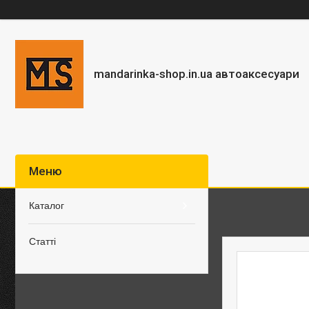
mandarinka-shop.in.ua автоаксесуари
Каталог
Статті