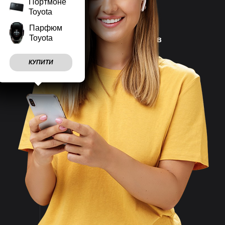
Портмоне
Toyota
Парфюм
Toyota
Наш магазин працює
7 днів
на тиждень
КУПИТИ
Враховуємо
побажання
клієнтів
Швидко
відправляємо
замовлення
Великий асортимент
товарів