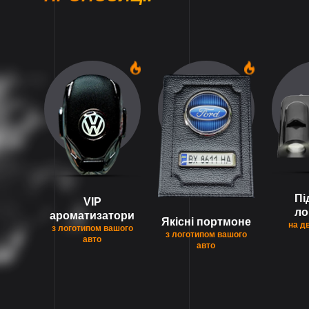
1
1
Пі
VIP
ло
ароматизатори
Якісні портмоне
на д
з логотипом вашого
з логотипом вашого
авто
авто