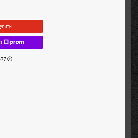
упити
 з
-77