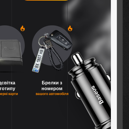
1
1
дсвітка
Брелки з
готипу
номером
верні карти
вашого автомобіля