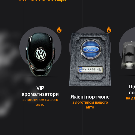
1
1
Пі
VIP
ло
ароматизатори
Якісні портмоне
на д
з логотипом вашого
з логотипом вашого
авто
авто