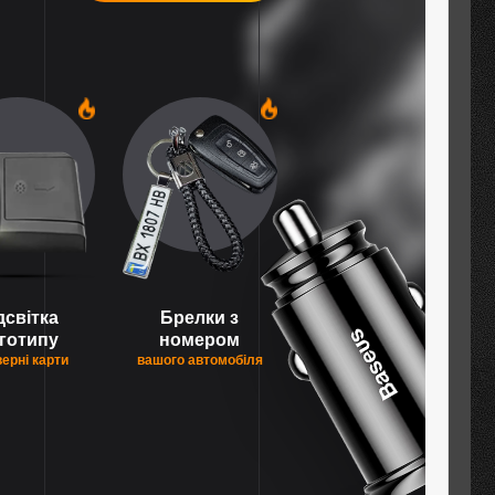
1
1
дсвітка
Брелки з
готипу
номером
верні карти
вашого автомобіля