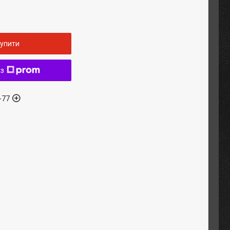
упити
 з
-77