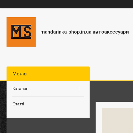
mandarinka-shop.in.ua автоаксесуари
Каталог
Статті