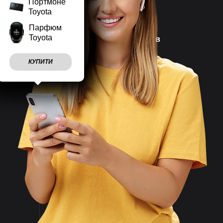
Портмоне
Toyota
Парфюм
Toyota
Наш магазин працює
7 днів
на тиждень
КУПИТИ
Враховуємо
побажання
клієнтів
Швидко
відправляємо
замовлення
Великий асортимент
товарів