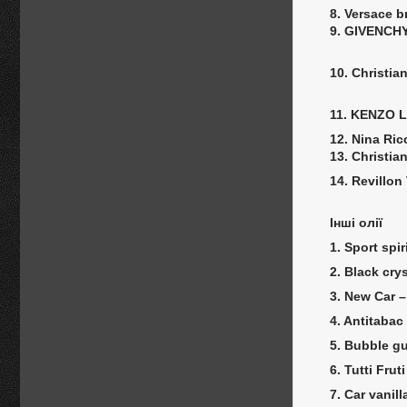
8. Versace b
9. GIVENCHY
10. Christia
11. KENZO 
12. Nina Ric
13. Christia
14. Revillon
Інші олії
1. Sport sp
2. Black cr
3. New Car 
4. Antitaba
5. Bubble g
6. Tutti Fr
7. Car vanil