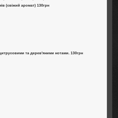
мів (свіжий аромат) 130грн
 цитрусовими та дерев'яними нотами. 130грн