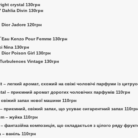
right crystal 130грн
 Dahlia Divin 130грн
n Dior Jadore 120грн
L´Eau Kenzo Pour Femme 130грн
ci Nina 130грн
n Dior Poison Girl 130грн
 Turbulences Vintage 130грн
irit – легкий аромат, схожий на свіжі чоловічі парфуми із цитр
ystal – приємний аромат дорогих чоловічих парфумів 110грн
– свіжий запах нової машини 110грн
c – приємний, свіжий запах, що усуває сигарентний запах 110гр
um – жуйка 110грн
uti – фантазійна композиція, що складається з цілого ряду фрук
la – ваніль 110грн