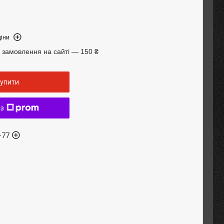
іни
 замовлення на сайті — 150 ₴
упити
 з
-77