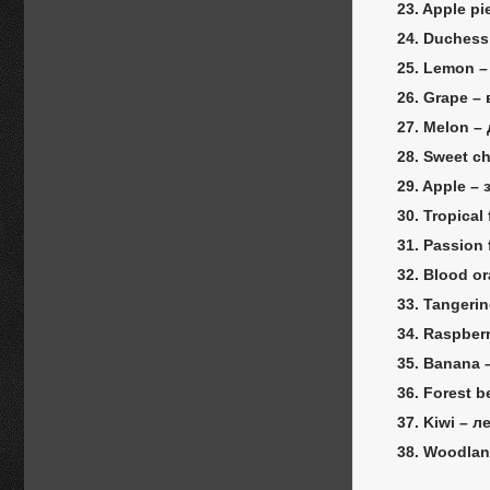
23. Apple pi
24. Duchess
25. Lemon –
26. Grape –
27. Melon –
28. Sweet c
29. Apple –
30. Tropical
31. Passion 
32. Blood o
33. Tangeri
34. Raspber
35. Banana 
36. Forest 
37. Kiwi – 
38. Woodlan