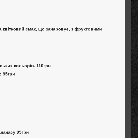
 та квітковий смак, що зачаровує, з фруктовими
ських кольорів. 110грн
с 95грн
 ананасу 95грн