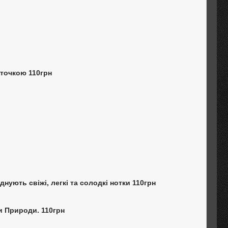
сточкою 110грн
днують свіжі, легкі та солодкі нотки 110грн
ми Природи. 110грн