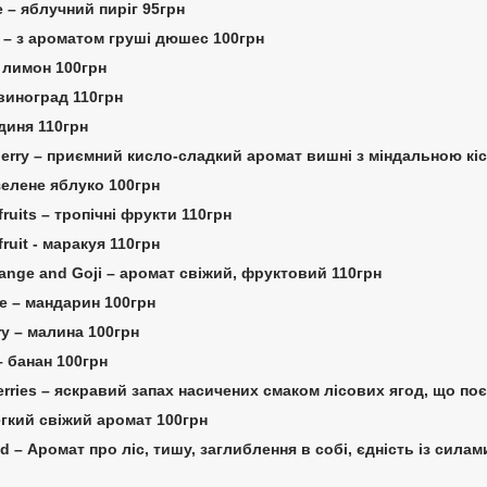
e – яблучний пиріг 95грн
 – з ароматом груші дюшес 100грн
 лимон 100грн
 виноград 110грн
 диня 110грн
herry – приємний кисло-сладкий аромат вишні з міндальною кі
 зелене яблуко 100грн
 fruits – тропічні фрукти 110грн
fruit - маракуя 110грн
range and Goji – аромат свіжий, фруктовий 110грн
ne – мандарин 100грн
ry – малина 100грн
– банан 100грн
berries – яскравий запах насичених смаком лісових ягод, що поє
легкий свіжий аромат 100грн
d – Аромат про ліс, тишу, заглиблення в собі, єдність із сила