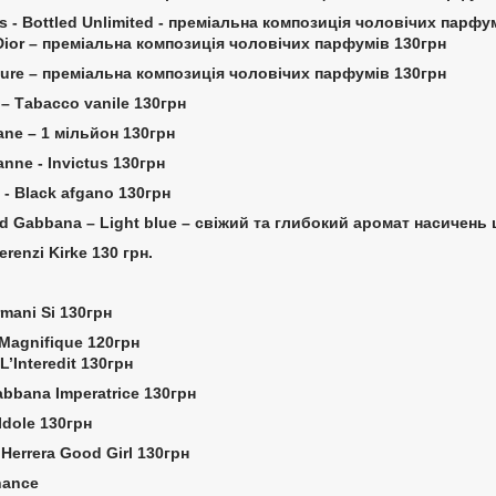
s - Bottled Unlimited - преміальна композиція чоловічих парфу
Dior – преміальна композиція чоловічих парфумів 130грн
llure – преміальна композиція чоловічих парфумів 130грн
 – Тabacco vanile 130грн
ane – 1 мільйон 130грн
anne - Invictus 130грн
 - Black afgano 130грн
nd Gabbana – Light blue – свіжий та глибокий аромат насичень
Terenzi Kirke 130 грн.
rmani Si 130грн
Magnifique 120грн
L’Interedit 130грн
abbana Imperatrice 130грн
Idole 130грн
a Herrera Good Girl 130грн
hance