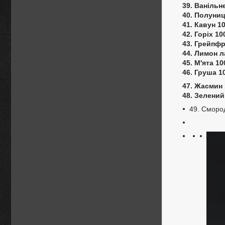
39. Ванільн
40. Полуниц
41. Кавун 1
42. Горіх 10
43. Грейпфр
44. Лимон л
45. М'ята 10
46. Груша 1
47. Жасмин 
48. Зелений
49. Сморо