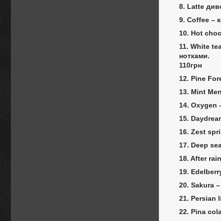
8. Latte ди
9. Сoffee –
10. Hot cho
11. White t
нотками.
110грн
12. Pine For
13. Mint Me
14. Oxygen 
15. Daydrea
16. Zest sp
17. Deep se
18. After r
19. Edelber
20. Sakura 
21. Persian 
22. Pina co