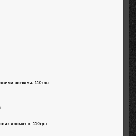
усовими нотками. 110грн
н
тових ароматів. 110грн