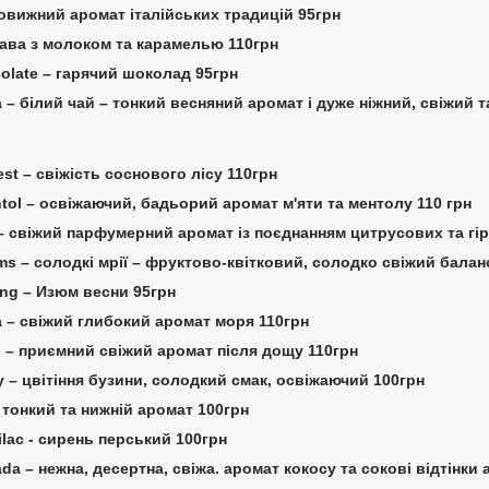
вовижний аромат італійських традицій 95грн
 кава з молоком та карамелью 110грн
colate – гарячий шоколад 95грн
ea – білий чай – тонкий весняний аромат і дуже ніжний, свіжий
est – свіжість соснового лісу 110грн
ntol – освіжаючий, бадьорий аромат м'яти та ментолу 110 грн
– свіжий парфумерний аромат із поєднанням цитрусових та гір
ms – солодкі мрії – фруктово-квітковий, солодко свіжий балан
ring – Изюм весни 95грн
a – свіжий глибокий аромат моря 110грн
ain – приємний свіжий аромат після дощу 110грн
ry – цвітіння бузини, солодкий смак, освіжаючий 100грн
– тонкий та нижній аромат 100грн
lilac - сирень перський 100грн
lada – нежна, десертна, свіжа. аромат кокосу та сокові відтінки