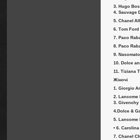
3. Hugo Bos
4. Sauvage 
5. Chanel A
6. Тom Ford
7. Paco Rab
8. Paco Rab
9. Nasomato
10. Dolce a
11. Tiziana 
Жіночі
1. Giorgio A
2. Lancome 
3. Givenchy 
4.Dolce & G
5. Lancome 
• 6. Carolin
7. Chanel C