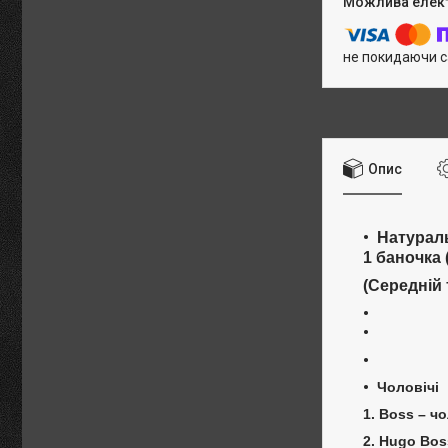
не покидаючи с
Опис
Натураль
1 баночка 
(Середній 
Г
Чоловічі
1. Boss – ч
2. Hugo Bos