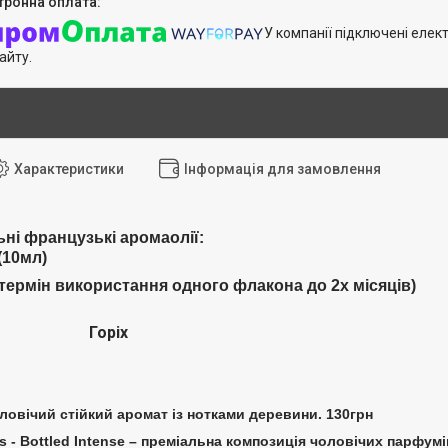
У компанії підключені елек
айту.
Характеристики
Інформація для замовлення
ні французькі аромаолії:
(10мл)
термін використання одного флакона до 2х місяців)
оріх
оловічий стійкий аромат із нотками деревини. 130грн
s - Bottled Intense – преміальна композиція чоловічих парфумі