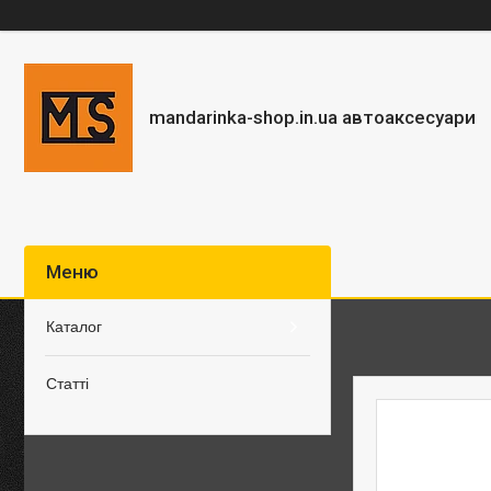
mandarinka-shop.in.ua автоаксесуари
Каталог
Статті