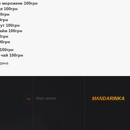
е морожене 100грн
я 100грн
00грн
0грн
ут 100грн
айм 100грн
0грн
00грн
100грн
 чай 100грн
дина
MANDARINKA
Опис нижче