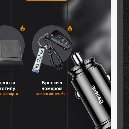
1
1
дсвітка
Брелки з
готипу
номером
верні карти
вашого автомобіля