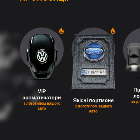
1
1
Пі
VIP
ло
ароматизатори
Якісні портмоне
на д
з логотипом вашого
з логотипом вашого
авто
авто