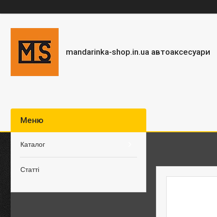
mandarinka-shop.in.ua автоаксесуари
Каталог
Статті