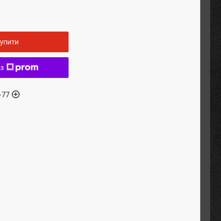
упити
 з
-77