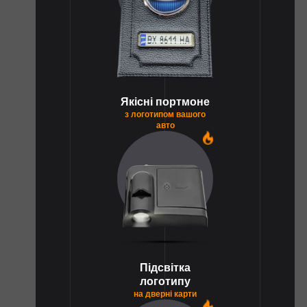
Якісні портмоне
з логотипом вашого
авто
1
Підсвітка
логотипу
на дверні карти
1