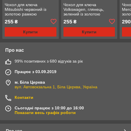
Чохол для ключа
Чохол для ключа
Чохо
Mitsubishi червоний із
Volkswagen, глянець,
Merc
золотою рамкою
зелений із золотою
зол
рамкою
255
255
290
₴
₴
Купити
Купити
Про нас
99% позитивних з 680 відгуків за рік
Працює з 03.09.2019
м. Біла Церква
вул. Автовокзальна 1, Біла Церква, Україна
Контакти
Сьогодні працює з 10:00 до 16:00
Показати весь графік роботи
Про нас