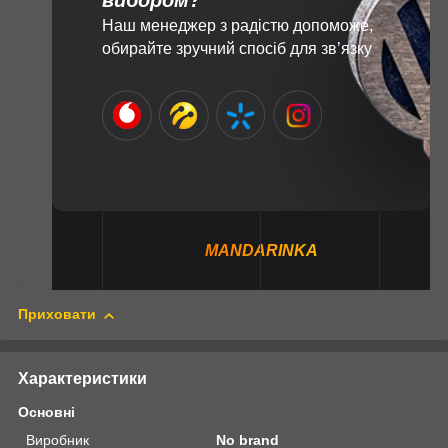
вибором?
Наш менеджер з радістю допоможе,
обирайте зручний спосіб для зв’язку
MANDARINKA
Приховати
Характеристики
Основні
Виробник
No brand