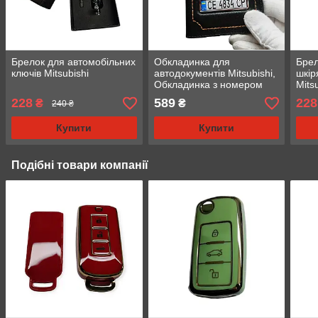
Брелок для автомобільних
Обкладинка для
Брел
ключів Mitsubishi
автодокументів Mitsubishi,
шкір
Обкладинка з номером
Mitsu
авто Мітсубісі
228
589
228
₴
₴
240 ₴
Купити
Купити
Подібні товари компанії