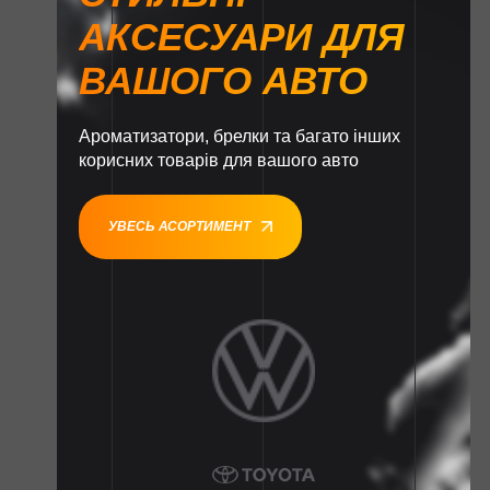
АКСЕСУАРИ ДЛЯ
ВАШОГО АВТО
Ароматизатори, брелки та багато інших
корисних товарів для вашого авто
УВЕСЬ АСОРТИМЕНТ
1
1
1
1
1
1
1