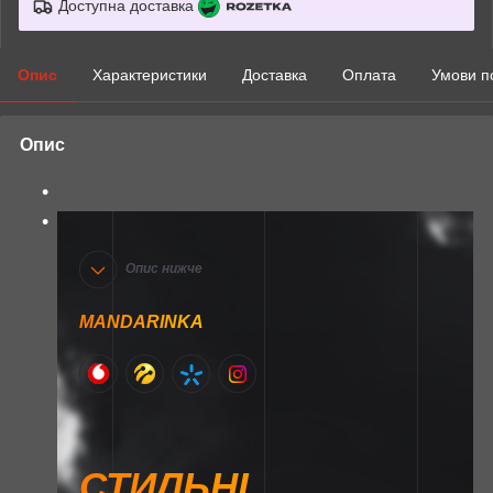
Доступна доставка
Опис
Характеристики
Доставка
Оплата
Умови п
Опис
Опис нижче
MANDARINKA
СТИЛЬНІ