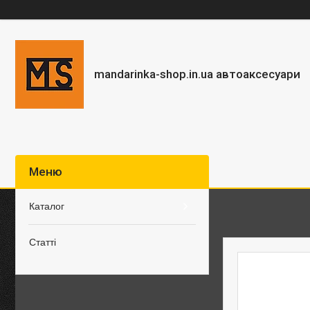
mandarinka-shop.in.ua автоаксесуари
Каталог
Статті