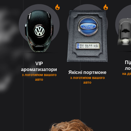
1
1
Пі
VIP
ло
ароматизатори
Якісні портмоне
на д
з логотипом вашого
з логотипом вашого
авто
авто