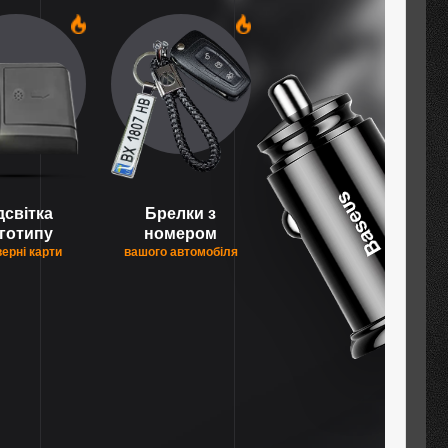
1
1
дсвітка
Брелки з
готипу
номером
верні карти
вашого автомобіля