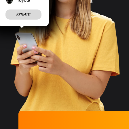
Toyota
Наш магазин працює
7 днів
на тиждень
КУПИТИ
Враховуємо
побажання
клієнтів
Швидко
відправляємо
замовлення
Великий асортимент
товарів