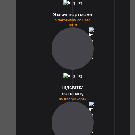
Якісні портмоне
з логотипом вашого
авто
1
Підсвітка
логотипу
на дверні карти
1