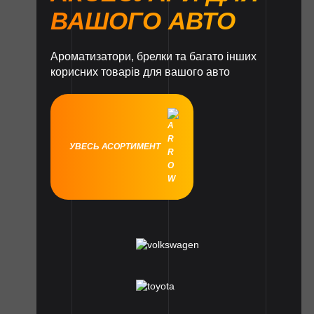
ВАШОГО АВТО
Ароматизатори, брелки та багато інших
корисних товарів для вашого авто
УВЕСЬ АСОРТИМЕНТ
1
1
1
1
1
1
1