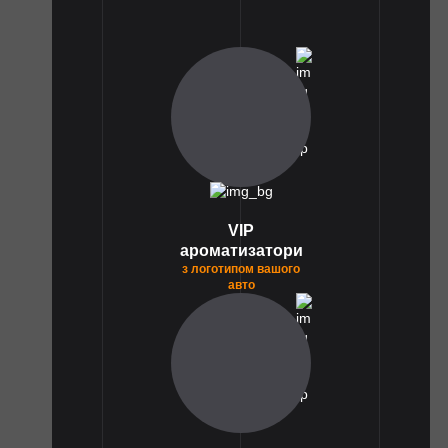
1
VIP
ароматизатори
з логотипом вашого
авто
1