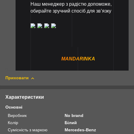
Наш менеджер з радістю допоможе,
обирайте зручний спосіб для зв’язку
MANDARINKA
Приховати
Характеристики
Основні
Виробник
No brand
Колір
Білий
Сумісність з маркою
Mercedes-Benz