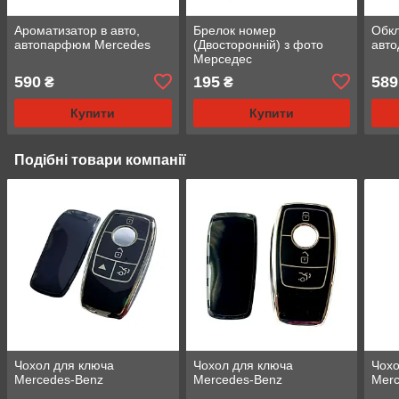
Ароматизатор в авто,
Брелок номер
Обкл
автопарфюм Mercedes
(Двосторонній) з фото
авто
Мерседес
590
195
589
₴
₴
Купити
Купити
Подібні товари компанії
Чохол для ключа
Чохол для ключа
Чохо
Mercedes-Benz
Mercedes-Benz
Mer