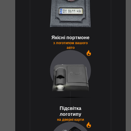
Якісні портмоне
з логотипом вашого
авто
1
Підсвітка
логотипу
на дверні карти
1