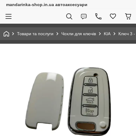
mandarinka-shop.in.ua автоаксесуари
Товари та послуги
Чохли для ключів
KIA
Ключ 3 - 