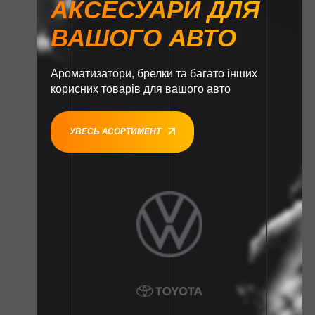
АКСЕСУАРИ ДЛЯ
ВАШОГО АВТО
Ароматизатори, брелки та багато інших
корисних товарів для вашого авто
УВЕСЬ АСОРТИМЕНТ
1
1
1
1
1
1
1