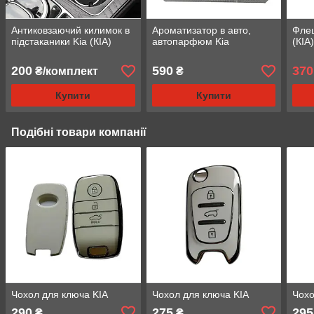
Антиковзаючий килимок в
Ароматизатор в авто,
Флеш
підстаканики Kia (КІА)
автопарфюм Kia
(КІА
200
590
370
₴/комплект
₴
Купити
Купити
Подібні товари компанії
Чохол для ключа KIA
Чохол для ключа KIA
Чохо
290
275
295
₴
₴