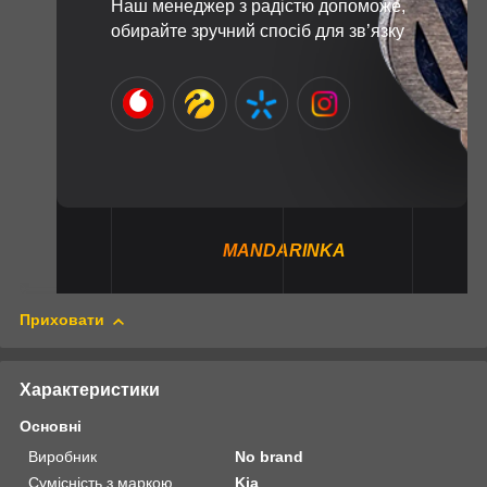
Наш менеджер з радістю допоможе,
обирайте зручний спосіб для зв’язку
MANDARINKA
Приховати
Характеристики
Основні
Виробник
No brand
Сумісність з маркою
Kia