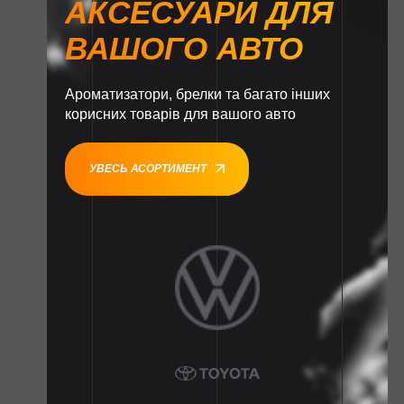
АКСЕСУАРИ ДЛЯ
ВАШОГО АВТО
Ароматизатори, брелки та багато інших
корисних товарів для вашого авто
УВЕСЬ АСОРТИМЕНТ
1
1
1
1
1
1
1