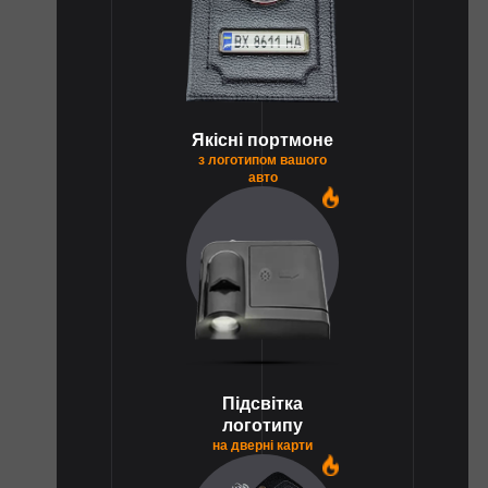
Якісні портмоне
з логотипом вашого
авто
1
Підсвітка
логотипу
на дверні карти
1