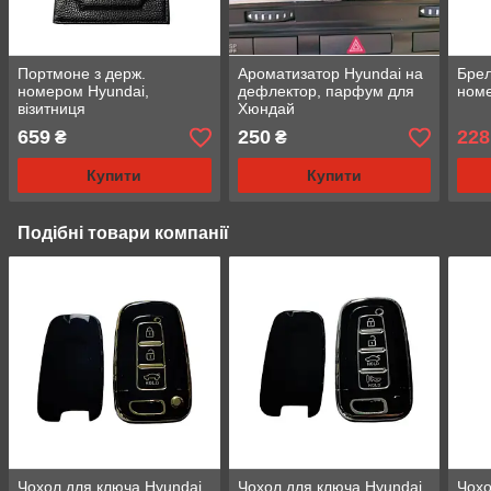
Портмоне з держ.
Ароматизатор Hyundai на
Брел
номером Hyundai,
дефлектор, парфум для
номе
візитниця
Хюндай
659
250
228
₴
₴
Купити
Купити
Подібні товари компанії
Чохол для ключа Hyundai
Чохол для ключа Hyundai
Чохо