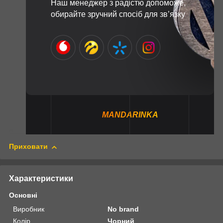
Наш менеджер з радістю допоможе,
обирайте зручний спосіб для зв’язку
MANDARINKA
Приховати
Характеристики
Основні
Виробник
No brand
Колір
Чорний