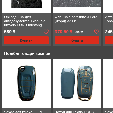
Обкладинка для
Флешка з логотипом Ford
Авт
автодокументів з чорною
(Форд) 32 Гб
Toba
ниткою FORD mustang
589
370,50
245
₴
₴
390 ₴
Купити
Купити
Подібні товари компанії
Чохол для ключа FORD
Чохол для ключа FORD
Чохо