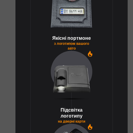
Якісні портмоне
з логотипом вашого
авто
1
Підсвітка
логотипу
на дверні карти
1