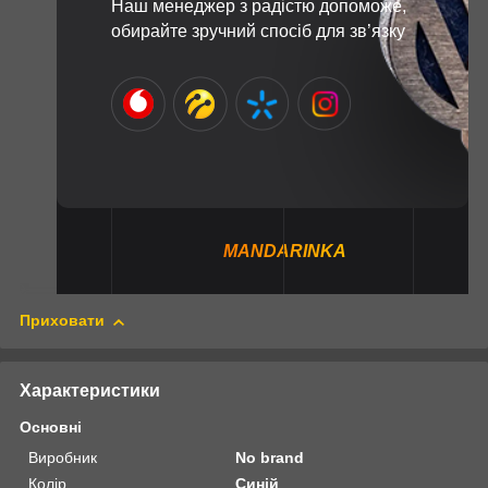
Наш менеджер з радістю допоможе,
обирайте зручний спосіб для зв’язку
MANDARINKA
Приховати
Характеристики
Основні
Виробник
No brand
Колір
Синій