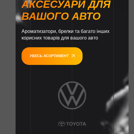
АКСЕСУАРИ ДЛЯ
ВАШОГО АВТО
Ароматизатори, брелки та багато інших
корисних товарів для вашого авто
УВЕСЬ АСОРТИМЕНТ
1
1
1
1
1
1
1