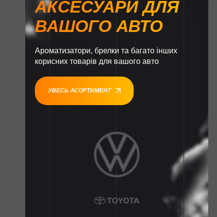
АКСЕСУАРИ ДЛЯ
ВАШОГО АВТО
Ароматизатори, брелки та багато інших
корисних товарів для вашого авто
УВЕСЬ АСОРТИМЕНТ
1
1
1
1
1
1
1