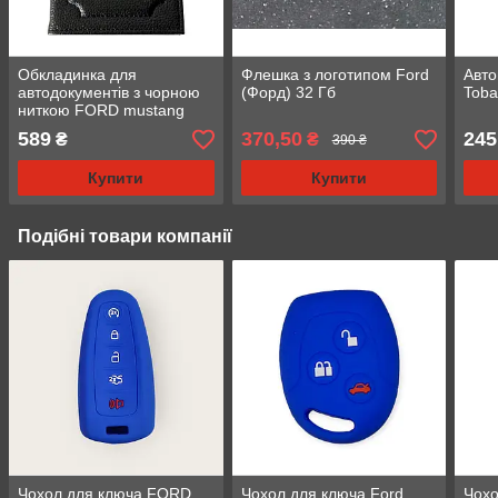
Обкладинка для
Флешка з логотипом Ford
Авт
автодокументів з чорною
(Форд) 32 Гб
Toba
ниткою FORD mustang
589
370,50
245
₴
₴
390 ₴
Купити
Купити
Подібні товари компанії
Чохол для ключа FORD
Чохол для ключа Ford
Чох