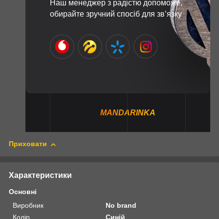
Наш менеджер з радістю допоможе,
обирайте зручний спосіб для зв’язку
MANDARINKA
Приховати
Характеристики
Основні
Виробник
No brand
Колір
Синій