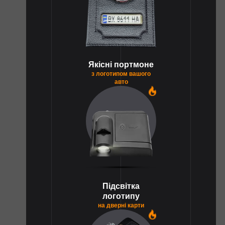
Якісні портмоне
з логотипом вашого
авто
1
Підсвітка
логотипу
на дверні карти
1