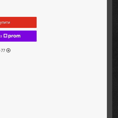
упити
 з
-77