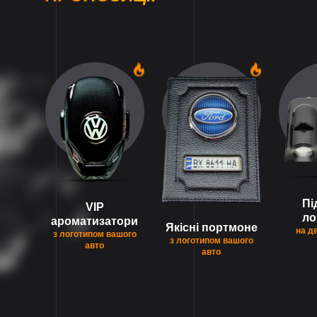
1
1
Пі
VIP
ло
ароматизатори
Якісні портмоне
на д
з логотипом вашого
з логотипом вашого
авто
авто