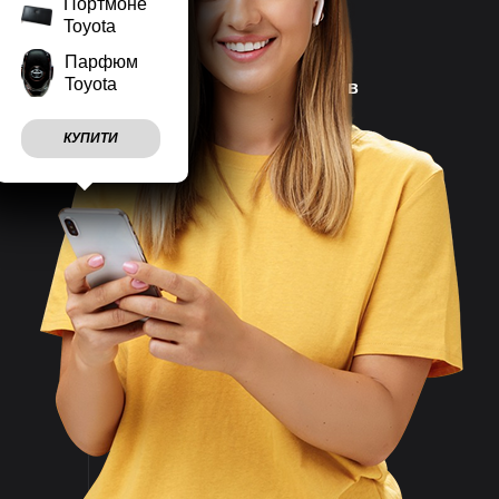
Портмоне
Toyota
Парфюм
Toyota
Наш магазин працює
7 днів
на тиждень
КУПИТИ
Враховуємо
побажання
клієнтів
Швидко
відправляємо
замовлення
Великий асортимент
товарів