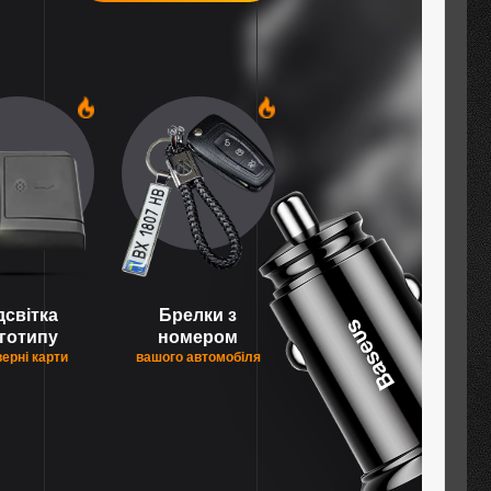
1
1
дсвітка
Брелки з
готипу
номером
верні карти
вашого автомобіля