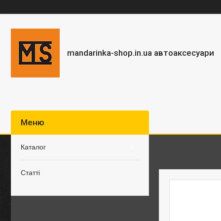
mandarinka-shop.in.ua автоаксесуари
Каталог
Статті