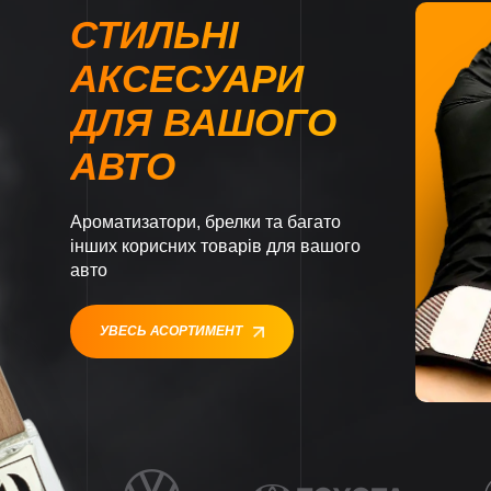
СТИЛЬНІ
АКСЕСУАРИ
ДЛЯ ВАШОГО
АВТО
Ароматизатори, брелки та багато
інших корисних товарів для вашого
авто
УВЕСЬ АСОРТИМЕНТ
1
1
1
1
1
1
1