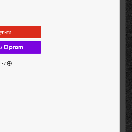
упити
 з
-77