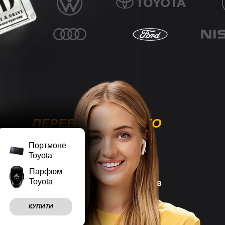
ПЕРЕВАГИ НАШОГО
МАГАЗИНУ
Портмоне
Toyota
Парфюм
Toyota
Наш магазин працює
7 днів
на тиждень
КУПИТИ