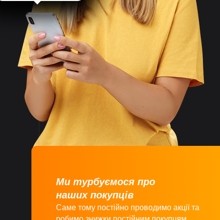
Враховуємо
побажання
клієнтів
Швидко
відправляємо
замовлення
Великий асортимент
товарів
Ми турбуємося про
наших покупців
Саме тому постійно проводимо акції та
робимо знижки постійним покупцям