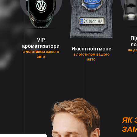
Пі
VIP
ло
ароматизатори
Якісні портмоне
на д
з логотипом вашого
з логотипом вашого
авто
авто
ЯК 
ЗА