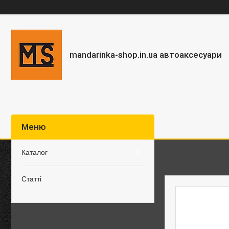
mandarinka-shop.in.ua автоаксесуари
Каталог
Статті