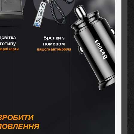
дсвітка
Брелки з
готипу
номером
верні карти
вашого автомобіля
ЗРОБИТИ
МОВЛЕННЯ