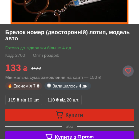
Брелок номер (двосторонній) лотип, модель
авто
Готово до відправки більше 4 од.
Код: 2700
Опт і роздріб
133
₴
140 ₴
Мінімальна сума замовлення на сайті — 150 ₴
Економія
7 ₴
Залишилось
4 дні
115 ₴
від 10 шт.
110 ₴
від 20 шт.
Купити
або
Купити з