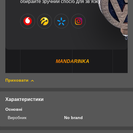
обирайте зручний спосіб для зв’язку
MANDARINKA
Приховати
Характеристики
Основні
Виробник
No brand