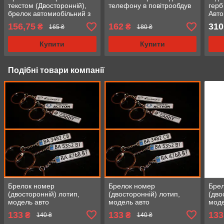
текстом (Двосторонній),
телефону в повітрообдув
герб
брелок автомиобільний з
Авт
логотипом
дзер
156,75
162
310
₴
₴
165 ₴
180 ₴
Купити
Купити
Подібні товари компанії
Брелок номер
Брелок номер
Бре
(двосторонній) лотип,
(двосторонній) лотип,
(дво
модель авто
модель авто
моде
133
133
133
₴
₴
140 ₴
140 ₴