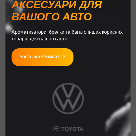
АКСЕСУАРИ ДЛЯ
ВАШОГО АВТО
Ароматизатори, брелки та багато інших корисних
товарів для вашого авто
УВЕСЬ АСОРТИМЕНТ
1
1
1
1
1
1
1