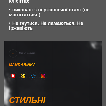
клієнтів!
виконані з нержавіючої сталі (не
магнітяться!)
Не гнутися. Не ламаються. Не
іржавіють
Опис нижче
MANDARINKA
СТИЛЬНІ