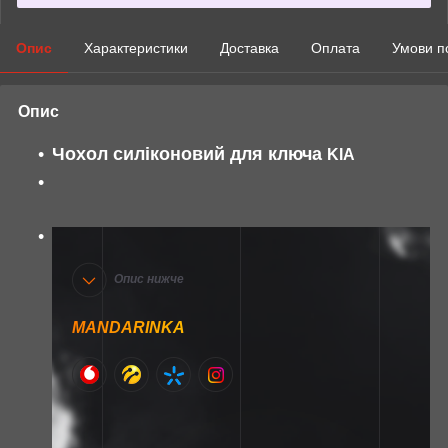
Опис
Характеристики
Доставка
Оплата
Умови п
Опис
Чохол силіконовий для ключа
KIA
Опис нижче
MANDARINKA