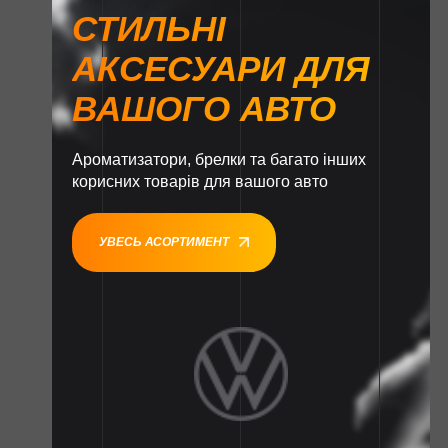
СТИЛЬНІ
АКСЕСУАРИ ДЛЯ
ВАШОГО АВТО
Ароматизатори, брелки та багато інших
корисних товарів для вашого авто
УВЕСЬ АСОРТИМЕНТ
1
1
1
1
1
1
1