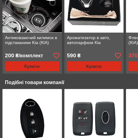
Антиковзаючий килимок в
Ароматизатор в авто,
Флеш
підстаканики Kia (КІА)
автопарфюм Kia
(КІА
200
590
370
₴/комплект
₴
Купити
Купити
Подібні товари компанії