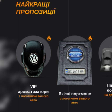
НАЙКРАЩІ
ПРОПОЗИЦІЇ
1
1
Пі
VIP
ло
ароматизатори
Якісні портмоне
на д
з логотипом вашого
з логотипом вашого
авто
авто