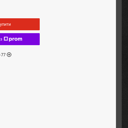
упити
 з
-77