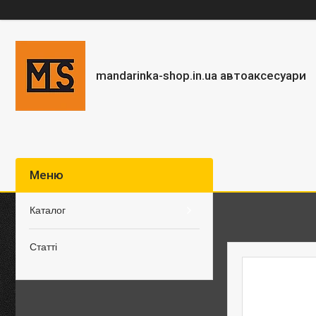
mandarinka-shop.in.ua автоаксесуари
Каталог
Статті