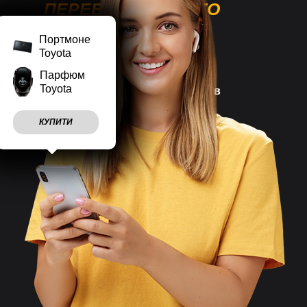
ПЕРЕВАГИ НАШОГО
МАГАЗИНУ
Портмоне
Toyota
Парфюм
Toyota
Наш магазин працює
7 днів
на тиждень
КУПИТИ
Враховуємо
побажання
клієнтів
Швидко
відправляємо
замовлення
Великий асортимент
товарів