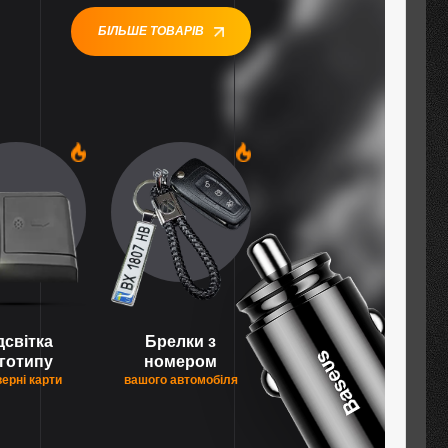
БІЛЬШЕ ТОВАРІВ
1
1
дсвітка
Брелки з
готипу
номером
верні карти
вашого автомобіля