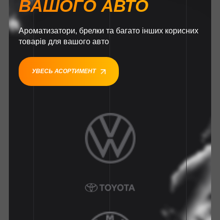
ВАШОГО АВТО
Ароматизатори, брелки та багато інших корисних
товарів для вашого авто
УВЕСЬ АСОРТИМЕНТ
1
1
1
1
1
1
1