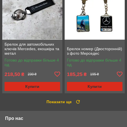
Брелок для автомобільних
ключів Mercedes, екошкіра та
Брелок номер (Двосторонній)
метал
з фото Мерседес
Готово до відправки більше 4
Готово до відправки більше 4
од.
од.
218,50
185,25
₴
₴
230 ₴
195 ₴
Купити
Купити
Показати ще
Про нас