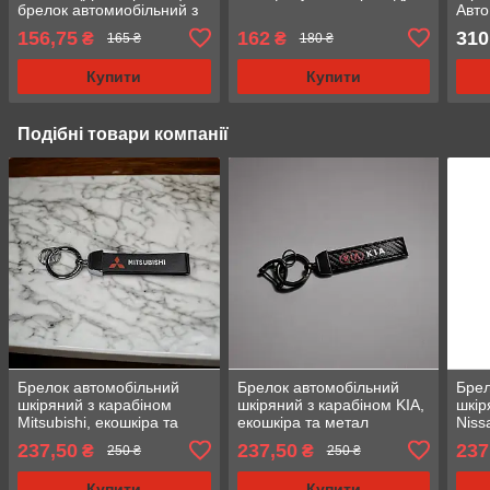
брелок автомиобільний з
Авт
логотипом
дзер
156,75
162
310
₴
₴
165 ₴
180 ₴
Купити
Купити
Подібні товари компанії
Брелок автомобільний
Брелок автомобільний
Брел
шкіряний з карабіном
шкіряний з карабіном KIA,
шкір
Mitsubishi, екошкіра та
екошкіра та метал
Niss
метал
237,50
237,50
237
₴
₴
250 ₴
250 ₴
Купити
Купити