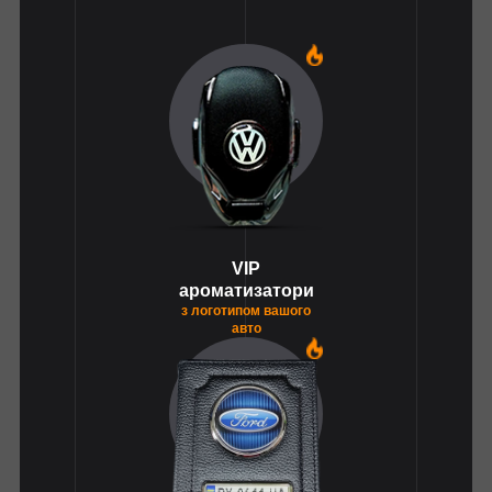
1
VIP
ароматизатори
з логотипом вашого
авто
1