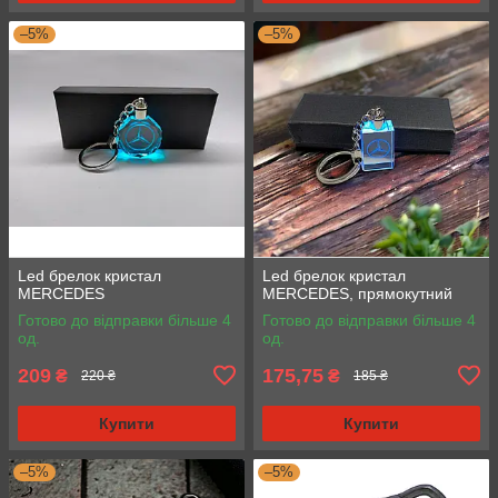
–5%
–5%
Led брелок кристал
Led брелок кристал
MERCEDES
MERCEDES, прямокутний
Готово до відправки більше 4
Готово до відправки більше 4
од.
од.
209
175,75
₴
₴
220 ₴
185 ₴
Купити
Купити
–5%
–5%