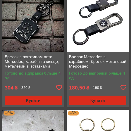
Брелок з логотипом авто
Брелок Mercedes з
Mercedes, карабін та кільце,
карабіном, брелок металевий
металевий зі вставками
Мерседес
натуральної шкіри.
Готово до відправки більше 4
Готово до відправки більше 4
од.
од.
304
180,50
₴
₴
320 ₴
190 ₴
Купити
Купити
–5%
–5%