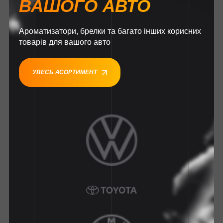
ВАШОГО АВТО
Ароматизатори, брелки та багато інших корисних
товарів для вашого авто
УВЕСЬ АСОРТИМЕНТ
1
1
1
1
1
1
1