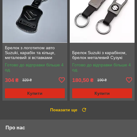
Брелок з логотипом авто
Suzuki, карабін та кільце,
Брелок Suzuki з карабіном,
металевий зі вставками
брелок металевий Сузукі
натуральної шкіри.
Готово до відправки більше 4
Готово до відправки більше 4
од.
од.
304
180,50
₴
₴
320 ₴
190 ₴
Купити
Купити
Показати ще
Про нас