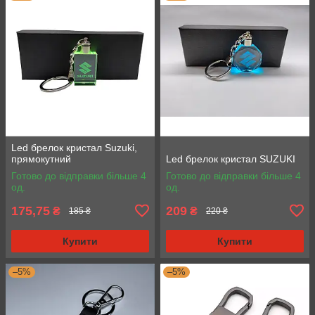
Led брелок кристал Suzuki,
прямокутний
Led брелок кристал SUZUKI
Готово до відправки більше 4
Готово до відправки більше 4
од.
од.
175,75
209
₴
₴
185 ₴
220 ₴
Купити
Купити
–5%
–5%