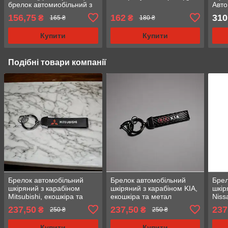
брелок автомиобільний з
Авт
логотипом
дзер
156,75
162
310
₴
₴
165 ₴
180 ₴
Купити
Купити
Подібні товари компанії
Брелок автомобільний
Брелок автомобільний
Брел
шкіряний з карабіном
шкіряний з карабіном KIA,
шкір
Mitsubishi, екошкіра та
екошкіра та метал
Niss
метал
237,50
237,50
237
₴
₴
250 ₴
250 ₴
Купити
Купити