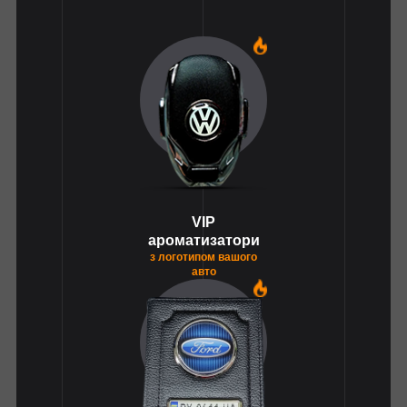
1
VIP
ароматизатори
з логотипом вашого
авто
1