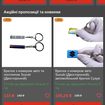
Акційні пропозиції та новинки
–5%
–5%
Брелок з номером авто та
Брелок з номером авто
логотипом Suzuki
Suzuki (Двосторонній),
(Двосторонній)
автомобільний брелок Сузукі
Готово до відправки більше 4
Готово до відправки більше 4
од.
од.
133
185,25
₴
₴
140 ₴
195 ₴