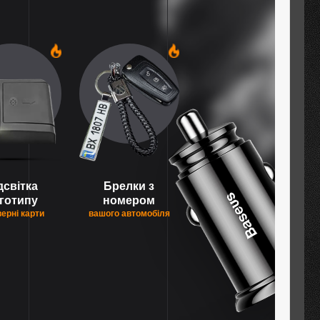
1
1
дсвітка
Брелки з
готипу
номером
верні карти
вашого автомобіля