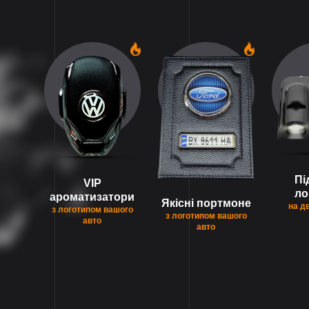
1
1
Пі
VIP
ло
ароматизатори
Якісні портмоне
на д
з логотипом вашого
з логотипом вашого
авто
авто