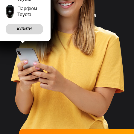
Парфюм
Toyota
Наш магазин працює
7 днів
на тиждень
КУПИТИ
Враховуємо
побажання
клієнтів
Швидко
відправляємо
замовлення
Великий асортимент
товарів