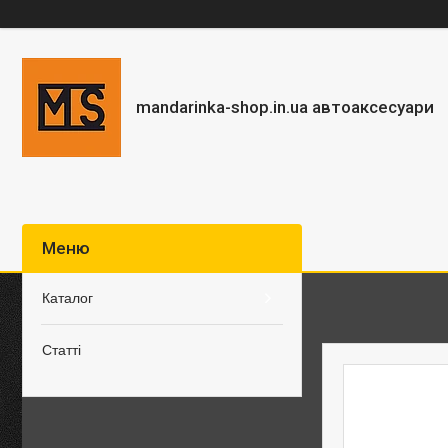
mandarinka-shop.in.ua автоаксесуари
Каталог
Статті