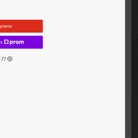
упити
 з
-77