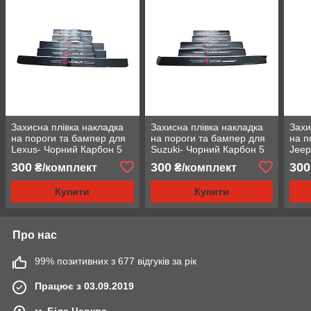
Захисна плівка накладка
Захисна плівка накладка
Захи
на пороги та бампер для
на пороги та бампер для
на п
Lexus- Чорний Карбон 5
Suzuki- Чорний Карбон 5
Jeep
шт
шт
300
300
300
₴/комплект
₴/комплект
Купити
Купити
Про нас
99% позитивних з 677 відгуків за рік
Працює з 03.09.2019
м. Біла Церква