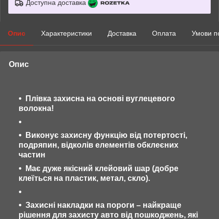
Доступна доставка
Опис
Характеристики
Доставка
Оплата
Умови п
Опис
Плівка захисна на основі вуглецевого
волокна!
Виконує захисну функцію від потертості,
подряпин, відколів елементів обклеєних
частин
Має дуже якісний клейовий шар (добре
клеїться на пластик, метал, скло).
Захисні накладки на пороги – найкраще
рішення для захисту авто від пошкоджень, які