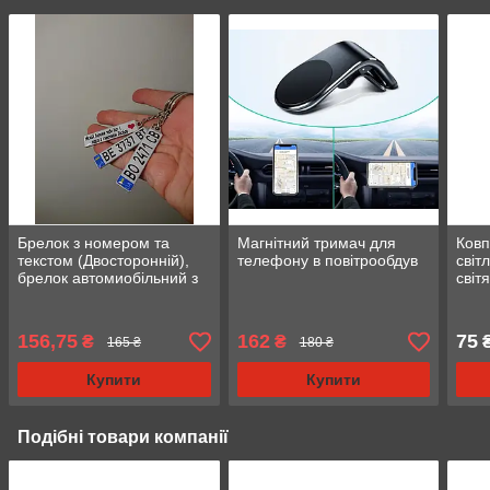
Брелок з номером та
Магнітний тримач для
Ковп
текстом (Двосторонній),
телефону в повітрообдув
світ
брелок автомиобільний з
світ
логотипом
коль
156,75
162
75
₴
₴
₴
165 ₴
180 ₴
Купити
Купити
Подібні товари компанії