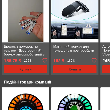
Брелок з номером та
Магнітний тримач для
Авто
текстом (Двосторонній),
телефону в повітрообдув
Herr
брелок автомиобільний з
Vibe
логотипом
156,75
162
245
₴
₴
165 ₴
180 ₴
Купити
Купити
Подібні товари компанії