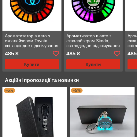
Ароматизатор в авто з
Ароматизатор в авто з
Аром
еквалайзером Toyota,
еквалайзером Skoda,
еква
світлодіодне підсвічування
світлодіодне підсвічування
світ
в авто
в авто
в ав
485
485
485
₴
₴
Купити
Купити
Акційні пропозиції та новинки
–5%
–5%