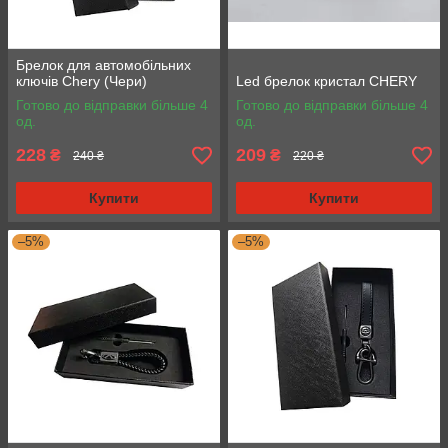
Брелок для автомобільних
ключів Chery (Чери)
Led брелок кристал CHERY
Готово до відправки більше 4
Готово до відправки більше 4
од.
од.
228
209
₴
₴
240 ₴
220 ₴
Купити
Купити
–5%
–5%