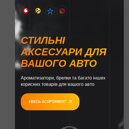
СТИЛЬНІ
АКСЕСУАРИ ДЛЯ
ВАШОГО АВТО
Ароматизатори, брелки та багато інших
корисних товарів для вашого авто
УВЕСЬ АСОРТИМЕНТ
1
1
1