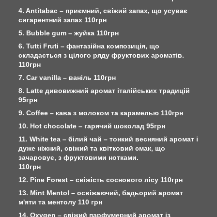
4. Antitabac – приємний, свіжий запах, що усуває
сигарентний запах 110грн
5. Bubble gum – жуйка 110грн
6. Tutti Fruti – фантазійна композиція, що
складається з цілого ряду фруктових ароматів.
110грн
7. Car vanilla – ваніль 110грн
8. Latte дивовижний аромат італійських традицій
95грн
9. Сoffee – кава з молоком та карамелью 110грн
10. Hot chocolate – гарячий шоколад 95грн
11. White tea – білий чай – тонкий весняний аромат і
дуже ніжний, свіжий та квітковий смак, що
зачаровує, з фруктовими нотками.
110грн
12. Pine Forest – свіжість соснового лісу 110грн
13. Mint Mentol – освіжаючий, бадьорий аромат
м'яти та ментолу 110 грн
14. Oxygen – свіжий парфумерний аромат із