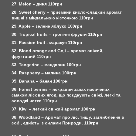
27. Melon – диня 110грн
28. Sweet cherry – приємний кисло-сладкий аромат
вишні з міндальною кісточкою 110грн
29. Apple – зелене яблуко 100грн
30. Tropical fruits – тропічні фрукти 110грн
31. Passion fruit - маракуя 110грн
32. Blood orange and Goji – аромат свіжий,
фруктовий 110грн
33. Tangerine – мандарин 100грн
34. Raspberry – малина 100грн
35. Banana – банан 100грн
36. Forest berries – яскравий запах насичених
смаком лісових ягод, що поєднують свіжі, легкі та
солодкі нотки 110грн
37. Kiwi – легкий свіжий аромат 100грн
38. Woodland – Аромат про ліс, тишу, заглиблення в
собі, єдність із силами Природи. 110грн