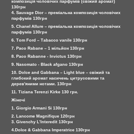
композиція чоловічих парфумів (свіжий аромат)
130грн
4. Sauvage Dior – преміальна композиція чоловічих
парфумів 130грн
5. Chanel Allure – преміальна композиція чоловічих
парфумів 130грн
6. Тom Ford – Тabacco vanile 130грн
7. Paco Rabane – 1 мільйон 130грн
8. Paco Rabanne - Invictus 130грн
9. Nasomato - Black afgano 130грн
10. Dolce and Gabbana – Light blue – свіжий та
глибокий аромат насичень цитрусовими та
дерев'яними нотами. 130грн
11. Tiziana Terenzi Kirke 130 грн.
Жіночі
1. Giorgio Armani Si 130грн
2. Lancome Magnifique 120грн
3. Givenchy L’Interedit 130грн
4.Dolce & Gabbana Imperatrice 130грн