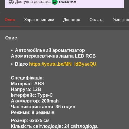
Доступна доставка
Опис
Характеристики
Доставка
Оплата
Умови п
Опис
Автомобільний ароматизатор
Ароматерапевтична лампа LED RGB
Відео
https://youtu.be/MN_ldByaeQU
Специфікація:
Матеріал: ABS
Напруга: 12В
Інтерфейс: Type-C
Акумулятор: 200mah
Час використання: 36 годин
Режими: 9 режимів
Розмір: 6х6х5 см
Кількість світлодіодів: 24 світлодіода