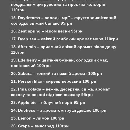
поєднанням цитрусових та гірських кольорів.
110грн
15. Daydreams – солодкі мрії – фруктово-квітковий,
солодко свіжий баланс 95грн
16. Zest spring – Изюм весни 95грн
17. Deep sea – свіжий глибокий аромат моря 110грн
18. After rain – приємний свіжий аромат після дощу
110грн
19. Edelberry – цвітіння бузини, солодкий смак,
освіжаючий 100грн
20. Sakura – тонкий та нижній аромат 100грн
21. Persian lilac - сирень перський 100грн
22. Pina colada – нежна, десертна, свіжа. аромат
кокосу та сокові відтінки ананасу 95грн
23. Apple pie – яблучний пиріг 95грн
24. Duchess – з ароматом груші дюшес 100грн
25. Lemon – лимон 100грн
26. Grape – виноград 110грн