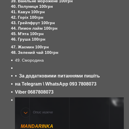
39. Ванільне морожене 100грн
40. Полуниця 100грн
41. Кавун 100грн
42. Горіх 100грн
43. Грейпфрут 100грн
44. Лимон лайм 100грн
45. М'ята 100грн
46. Груша 100грн
47. Жасмин 100грн
48. Зелений чай 100грн
49. Смородина
За додатковими питаннями пишіть
на Telegram \ WhatsApp 093 7808073
Viber 0687808073
Опис нижче
MANDARINKA