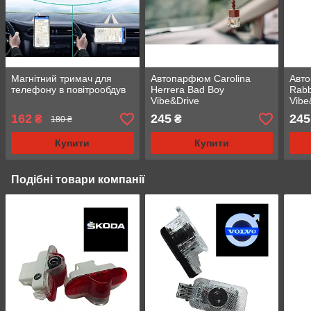
Магнітний тримач для
Автопарфюм Carolina
Авт
телефону в повітрообдув
Herrera Bad Boy
Rabb
Vibe&Drive
Vibe
162
245
245
₴
₴
180 ₴
Купити
Купити
Подібні товари компанії