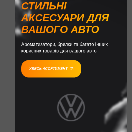
СТИЛЬНІ
АКСЕСУАРИ ДЛЯ
ВАШОГО АВТО
Ароматизатори, брелки та багато інших
корисних товарів для вашого авто
УВЕСЬ АСОРТИМЕНТ
1
1
1
1
1
1
1