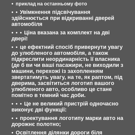
приклад на останньому фото
Увімкнення підсвічування
здійснюється при відкриванні дверей
автомобіля
Ціна вказана за комплект на дві
двері!
це ефектний спосіб привернути увагу
до улюбленого автомобіля, а також
підкреслити неординарність її власника
(де б ви чи ваші пасажири, не виходили з
машини, перехожі із захопленням
звертатимуть увагу, на те, як раптом, під
дверима, засвітиться логотип вашого
улюбленого авто, особливо це стане
помітно в темний час доби.
Це не великий пристрій одночасно
виконує дві функції:
проектування логотипу марки авто на
дорожнє полотно;
Освітлення ділянки дороги біля