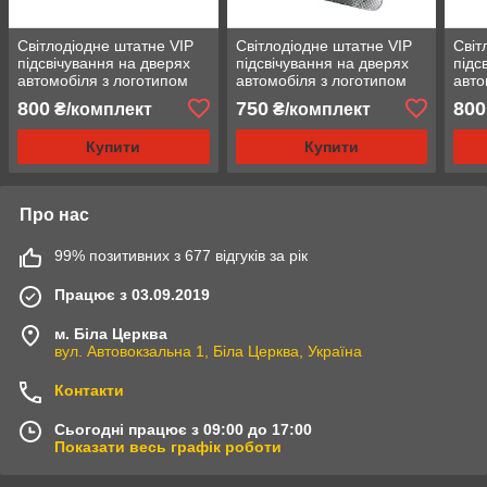
Світлодіодне штатне VIP
Світлодіодне штатне VIP
Світ
підсвічування на дверях
підсвічування на дверях
підс
автомобіля з логотипом
автомобіля з логотипом
авто
Skoda Octavia 2007 -2014
Volvo S80, V70N, XC70,
Skod
800
750
800
₴/комплект
₴/комплект
S60, C30, XC90
Купити
Купити
Про нас
99% позитивних з 677 відгуків за рік
Працює з 03.09.2019
м. Біла Церква
вул. Автовокзальна 1, Біла Церква, Україна
Контакти
Сьогодні працює з 09:00 до 17:00
Показати весь графік роботи