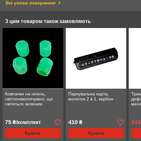
Всі умови повернення
З цим товаром також замовляють
Ковпачки на ніпель,
Паркувальна карта,
Трим
світлонакопичувачі, що
молоток 2 в 1, карбон
дефл
світяться зеленим
мех
кольором у темряві.
75
410
243
₴/комплект
₴
Купити
Купити