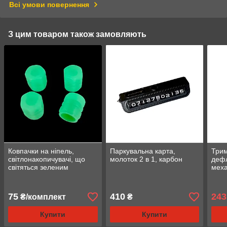
Всі умови повернення
З цим товаром також замовляють
Ковпачки на ніпель,
Паркувальна карта,
Трим
світлонакопичувачі, що
молоток 2 в 1, карбон
дефл
світяться зеленим
мех
кольором у темряві.
75
410
243
₴/комплект
₴
Купити
Купити