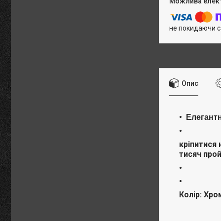
не покидаючи с
Опис
Елегантн
кріпитися 
тисяч прой
Колір: Хро