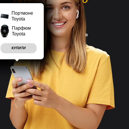
ПЕРЕВАГИ НАШОГО
МАГАЗИНУ
Портмоне
Toyota
Парфюм
Toyota
Наш магазин працює
7 днів
на тиждень
КУПИТИ
Враховуємо
побажання
клієнтів
Швидко
відправляємо
замовлення
Великий асортимент
товарів