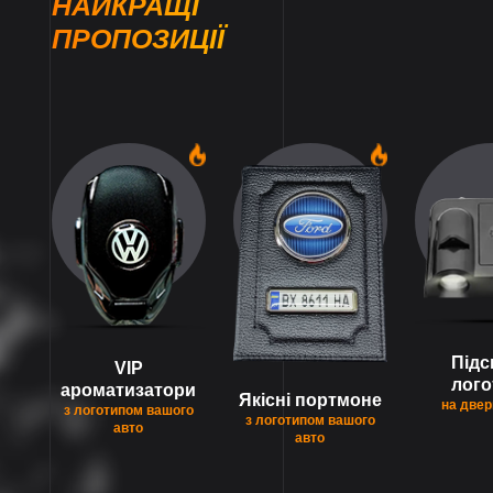
НАЙКРАЩІ
ПРОПОЗИЦІЇ
1
1
Підс
VIP
лого
ароматизатори
Якісні портмоне
на двер
з логотипом вашого
з логотипом вашого
авто
авто