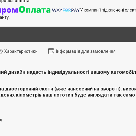
У компанії підключені елек
айту.
Характеристики
Інформація для замовлення
ий дизайн надасть індивідуальності вашому автомобі
на двосторонній скотч (вже нанесений на звороті). висока
дених кілометрів ваш логотип буде виглядати так само е
м