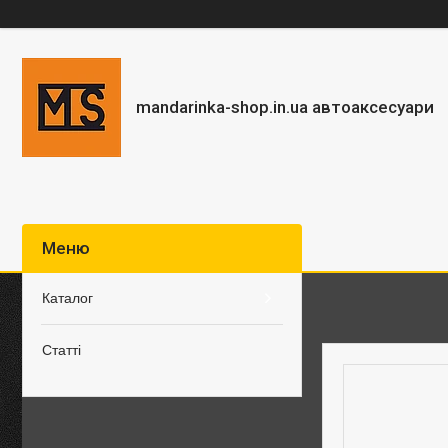
mandarinka-shop.in.ua автоаксесуари
Каталог
Статті