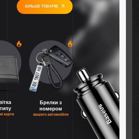
БІЛЬШЕ ТОВАРІВ
1
1
вітка
Брелки з
типу
номером
ні карти
вашого автомобіля