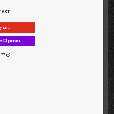
лект
упити
 з
-77