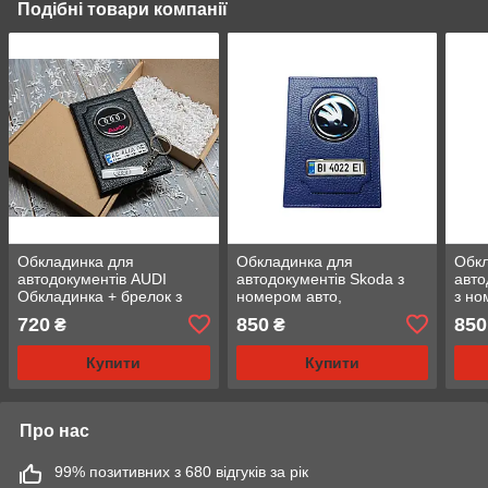
Подібні товари компанії
Обкладинка для
Обкладинка для
Обкл
автодокументів AUDI
автодокументів Skoda з
авто
Обкладинка + брелок з
номером авто,
з но
номером (економ)
натуральна шкіра синя
нату
720
850
850
₴
₴
Купити
Купити
Про нас
99% позитивних з 680 відгуків за рік