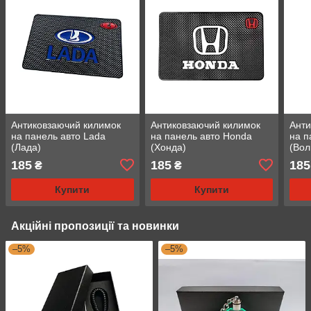
Антиковзаючий килимок
Антиковзаючий килимок
Анти
на панель авто Lada
на панель авто Honda
на п
(Лада)
(Хонда)
(Вол
185
185
185
₴
₴
Купити
Купити
Акційні пропозиції та новинки
–5%
–5%