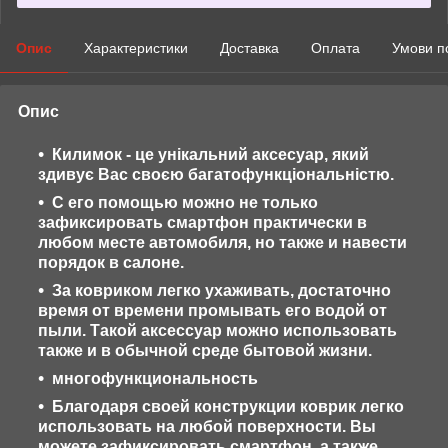
Опис
Характеристики
Доставка
Оплата
Умови п
Опис
Килимок - це унікальний аксесуар, який
здивує Вас своєю багатофункціональністю.
С его помощью можно не только
зафиксировать смартфон практически в
любом месте автомобиля, но также и навести
порядок в салоне.
За ковриком легко ухаживать, достаточно
время от времени промывать его водой от
пыли. Такой аксессуар можно использовать
также и в обычной среде бытовой жизни.
многофункциональность
Благодаря своей конструкции коврик легко
использовать на любой поверхности. Вы
можете зафиксировать смартфон, а также