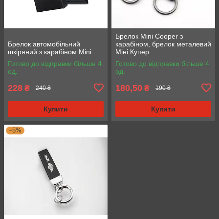
Брелок Mini Cooper з
Брелок автомобільний
карабіном, брелок металевий
шкіряний з карабіном Mini
Міні Купер
Готово до відправки більше 4
Готово до відправки більше 4
од.
од.
228
180,50
₴
₴
240 ₴
190 ₴
Купити
Купити
–5%