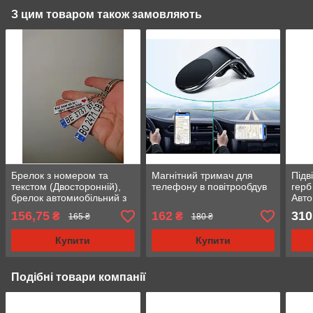
З цим товаром також замовляють
Брелок з номером та
Магнітний тримач для
Підв
текстом (Двосторонній),
телефону в повітрообдув
герб
брелок автомиобільний з
Авт
логотипом
дзер
156,75
162
310
₴
₴
165 ₴
180 ₴
Купити
Купити
Подібні товари компанії