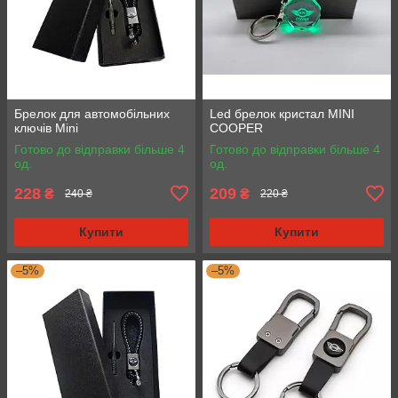
Брелок для автомобільних
Led брелок кристал MINI
ключів Mini
COOPER
Готово до відправки більше 4
Готово до відправки більше 4
од.
од.
228
209
₴
₴
240 ₴
220 ₴
Купити
Купити
–5%
–5%