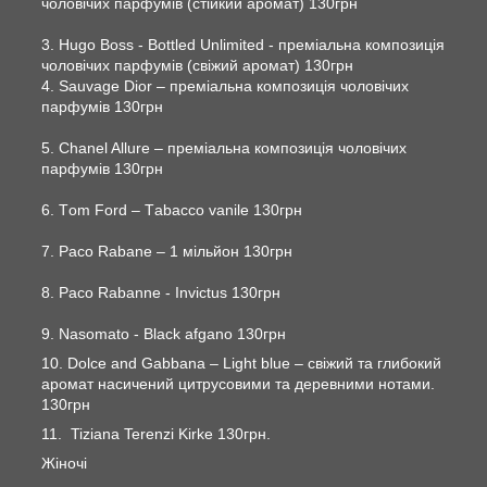
чоловічих парфумів (стійкий аромат) 130грн
3. Hugo Boss - Bottled Unlimited - преміальна композиція
чоловічих парфумів (свіжий аромат) 130грн
4. Sauvage Dior – преміальна композиція чоловічих
парфумів 130грн
5. Chanel Allure – преміальна композиція чоловічих
парфумів 130грн
6. Тom Ford – Тabacco vanile 130грн
7. Paco Rabane – 1 мільйон 130грн
8. Paco Rabanne - Invictus 130грн
9. Nasomato - Black afgano 130грн
10. Dolce and Gabbana – Light blue – свіжий та глибокий
аромат насичений цитрусовими та деревними нотами.
130грн
11. Tiziana Terenzi Kirke 130грн.
Жіночі