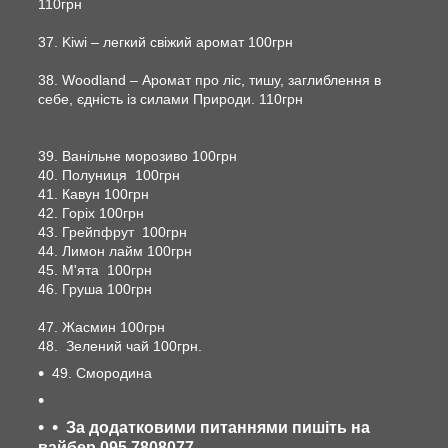
110грн
37. Kiwi – легкий свіжий аромат 100грн
38. Woodland – Аромат про ліс, тишу, заглиблення в
себе, єдність із силами Природи. 110грн
39. Ванільне морозиво 100грн
40. Полуниця 100грн
41. Кавун 100грн
42. Горіх 100грн
43. Грейпфрут 100грн
44. Лимон лайм 100грн
45. М'ята 100грн
46. Груша 100грн
47. Жасмин 100грн
48. Зелений чай 100грн.
49. Смородина
За додатковими питаннями пишіть на
вайбер 095 7808077