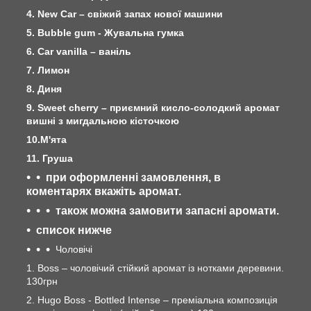
4. New Car – свіжий запах нової машини
5. Bubble gum - Жувальна гумка
6. Car vanilla – ваніль
7. Лимон
8. Диня
9. Sweet cherry – приємний кисло-солодкий аромат
вишні з мигдальною кісточкою
10.М'ята
11. Груша
при оформленні замовлення, в
коментарях вкажіть аромат.
також можна замовити запасні аромати.
список нижче
Чоловічі
1. Boss – чоловічий стійкий аромат із нотками деревини.
130грн
2. Hugo Boss - Bottled Intense – преміальна композиція