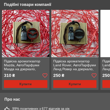
Подібні товари компанії
Підвіска ароматизатор
Підвіска ароматизатор
Підв
Mazda, АвтоПарфуми
Land Rover, АвтоПарфуми
Land
Мазда на дзеркало,
Ленд Ровер на дзеркало,
Ленд
червоний
кедр
чер
310
250
250
₴
₴
Купити
Купити
Про нас
99% позитивних з 677 відгуків за рік