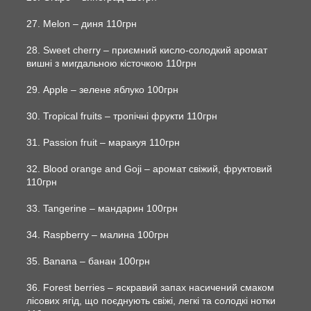
27. Melon – диня 110грн
28. Sweet cherry – приємний кисло-солодкий аромат
вишні з мигдальною кісточкою 110грн
29. Apple – зелене яблуко 100грн
30. Tropical fruits – тропічні фрукти 110грн
31. Passion fruit – маракуя 110грн
32. Blood orange and Goji – аромат свіжий, фруктовий
110грн
33. Tangerine – мандарин 100грн
34. Raspberry – малина 100грн
35. Banana – банан 100грн
36. Forest berries – яскравий запах насичений смаком
лісових ягід, що поєднують свіжі, легкі та солодкі нотки