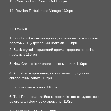
13. Christian Dior Poison Girl 130грн
14. Revillon Turbulences Vintage 130грн
Інші масла
1. Sport spirit – легкий аромат, схожий на свіжі чоловічі
парфуми із цитрусовими нотками. 110грн
2. Black crystal – приємний аромат дорогих чоловічих
парфумів 110грн
3. New Car – свіжий запах нової машини 110грн
4. Antitabac – приємний, свіжий запах, що усуває
сигарентний запах 110грн
5. Bubble gum – жуйка 110грн
6. Tutti Fruti - фантазійна композиція, що складається з
цілого ряду фруктових ароматів. 110грн
7. Car vanilla – ваніль 110грн