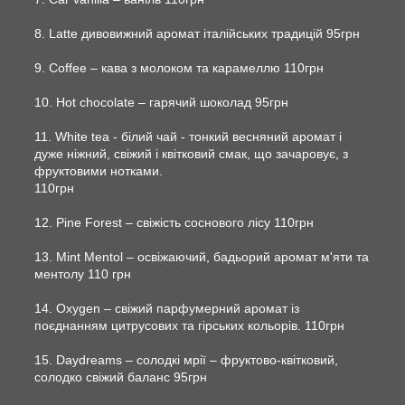
8. Latte дивовижний аромат італійських традицій 95грн
9. Сoffee – кава з молоком та карамеллю 110грн
10. Hot chocolate – гарячий шоколад 95грн
11. White tea - білий чай - тонкий весняний аромат і
дуже ніжний, свіжий і квітковий смак, що зачаровує, з
фруктовими нотками.
110грн
12. Pine Forest – свіжість соснового лісу 110грн
13. Mint Mentol – освіжаючий, бадьорий аромат м'яти та
ментолу 110 грн
14. Oxygen – свіжий парфумерний аромат із
поєднанням цитрусових та гірських кольорів. 110грн
15. Daydreams – солодкі мрії – фруктово-квітковий,
солодко свіжий баланс 95грн