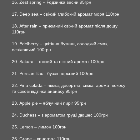
16. Zest spring – Родзинка весни 95грн
17. Deep sea – свіжий глибокий аромат моря 110грн
18. After rain – приємний свіжий аромат після дощу
110грн
19. Edelberry – цвітіння бузини, солодкий смак,
освіжаючий 100грн
20. Sakura – тонкий та ніжний аромат 100грн
21. Persian lilac - бузок перський 100грн
22. Pina colada – ніжна, десертна, свіжа. аромат кокосу
та сокові відтінки ананасу 95грн
23. Apple pie – яблучний пиріг 95грн
24. Duchess – з ароматом груші дюшес 100грн
25. Lemon – лимон 100грн
26. Grape – виноград 110грн