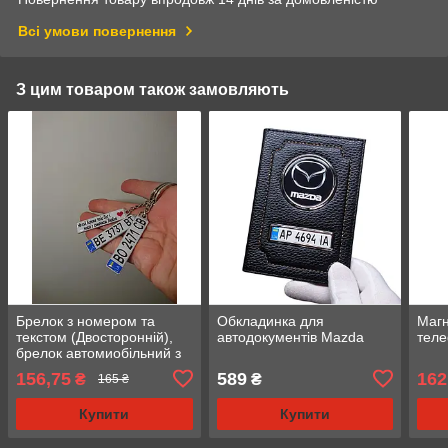
Всі умови повернення
З цим товаром також замовляють
Брелок з номером та
Обкладинка для
Магн
текстом (Двосторонній),
автодокументів Mazda
теле
брелок автомиобільний з
логотипом
156,75
589
162
₴
₴
165 ₴
Купити
Купити