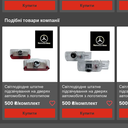
Купити
Купити
Подібні товари компанії
Світлодіодне штатне
Світлодіодне штатне
Світ
підсвічування на дверях
підсвічування на дверях
підс
автомобіля з логотипом
автомобіля з логотипом
авто
Mercedes GLK class
Mercedes R, ML, GL
Merc
500
500
500
₴/комплект
₴/комплект
clas
Купити
Купити