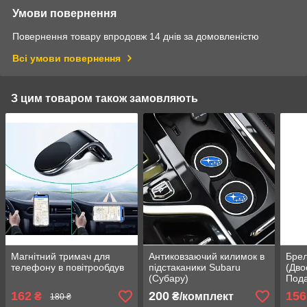
Умови повернення
Повернення товару впродовж 14 днів за домовленістю
Всі умови повернення
З цим товаром також замовляють
Магнітний тримач для
Антиковзаючий килимок в
Бре
телефону в повітрообдув
підстаканики Subaru
(Дво
(Субару)
Пода
162
200
156
₴
₴/комплект
180 ₴