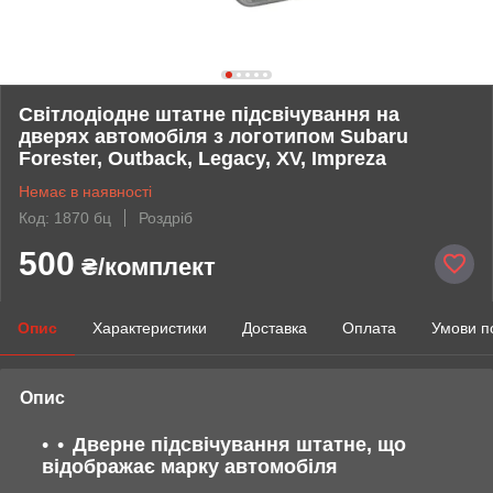
Світлодіодне штатне підсвічування на
дверях автомобіля з логотипом Subaru
Forester, Outback, Legacy, XV, Impreza
Немає в наявності
Код: 1870 бц
Роздріб
500
₴/комплект
Опис
Характеристики
Доставка
Оплата
Умови п
Опис
Дверне підсвічування штатне, що
відображає марку автомобіля