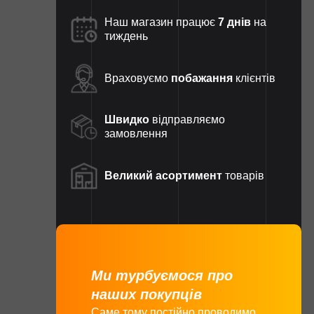
Наш магазин працює
7 днів
на
тиждень
Враховуємо
побажання
клієнтів
Швидко
відправляємо
замовлення
Великий асортимент
товарів
Ми турбуємося про
наших покупців
Саме тому постійно проводимо