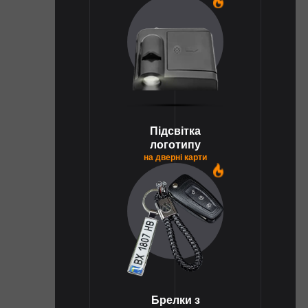
1
Підсвітка
логотипу
на дверні карти
1
Брелки з