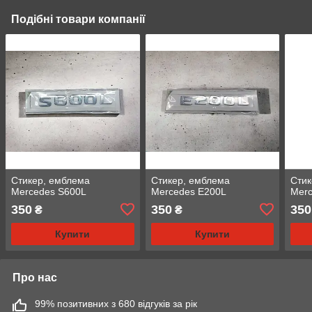
Подібні товари компанії
Стикер, емблема
Стикер, емблема
Стик
Mercedes S600L
Mercedes E200L
Mer
350
350
350
₴
₴
Купити
Купити
Про нас
99% позитивних з 680 відгуків за рік