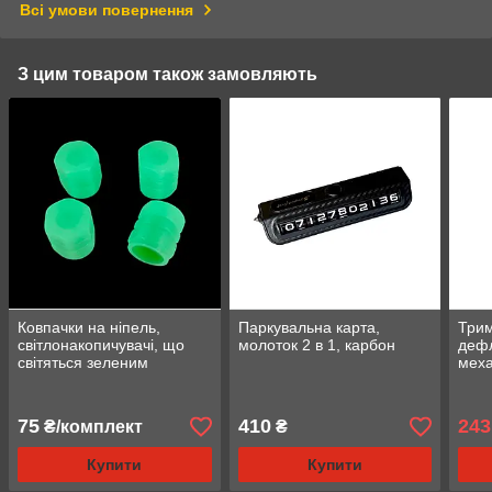
Всі умови повернення
З цим товаром також замовляють
Ковпачки на ніпель,
Паркувальна карта,
Трим
світлонакопичувачі, що
молоток 2 в 1, карбон
дефл
світяться зеленим
мех
кольором у темряві.
75
410
243
₴/комплект
₴
Купити
Купити