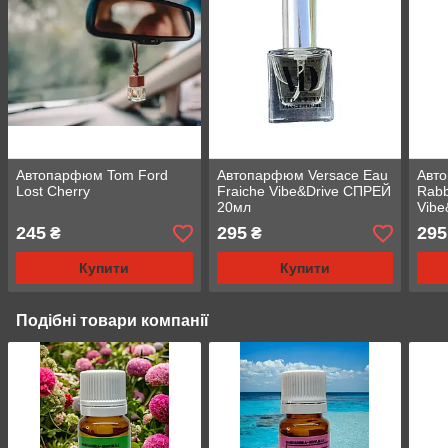
Автопарфюм Tom Ford
Автопарфюм Versace Eau
Авт
Lost Cherry
Fraiche Vibe&Drive СПРЕЙ
Rabb
20мл
Vibe
245
295
295
₴
₴
Купити
Купити
Подібні товари компанії