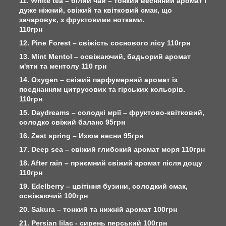
11. White tea – білий чай – тонкий весняний аромат і
дуже ніжний, свіжий та квітковий смак, що
зачаровує, з фруктовими нотками.
110грн
12. Pine Forest – свіжість соснового лісу 110грн
13. Mint Mentol – освіжаючий, бадьорий аромат
м'яти та ментолу 110 грн
14. Oxygen – свіжий парфумерний аромат із
поєднанням цитрусових та гірських кольорів.
110грн
15. Daydreams – солодкі мрії – фруктово-квітковий,
солодко свіжий баланс 95грн
16. Zest spring – Изюм весни 95грн
17. Deep sea – свіжий глибокий аромат моря 110грн
18. After rain – приємний свіжий аромат після дощу
110грн
19. Edelberry – цвітіння бузини, солодкий смак,
освіжаючий 100грн
20. Sakura – тонкий та нижній аромат 100грн
21. Persian lilac - сирень перський 100грн