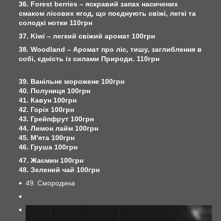
36. Forest berries – яскравий запах насичених
смаком лісових ягод, що поєднують свіжі, легкі та
солодкі нотки 110грн
37. Kiwi – легкий свіжий аромат 100грн
38. Woodland – Аромат про ліс, тишу, заглиблення в
собі, єдність із силами Природи. 110грн
39. Ванільне морожене 100грн
40. Полуниця 100грн
41. Кавун 100грн
42. Горіх 100грн
43. Грейпфрут 100грн
44. Лимон лайм 100грн
45. М'ята 100грн
46. Груша 100грн
47. Жасмин 100грн
48. Зелений чай 100грн
49. Смородина