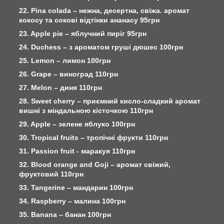
22. Pina colada – нежна, десертна, свіжа. аромат
кокосу та сокові відтінки ананасу 95грн
23. Apple pie – яблучний пиріг 95грн
24. Duchess – з ароматом груші дюшес 100грн
25. Lemon – лимон 100грн
26. Grape – виноград 110грн
27. Melon – диня 110грн
28. Sweet cherry – приємний кисло-сладкий аромат
вишні з міндальною кісточкою 110грн
29. Apple – зелене яблуко 100грн
30. Tropical fruits – тропічні фрукти 110грн
31. Passion fruit - маракуя 110грн
32. Blood orange and Goji – аромат свіжий,
фруктовий 110грн
33. Tangerine – мандарин 100грн
34. Raspberry – малина 100грн
35. Banana – банан 100грн