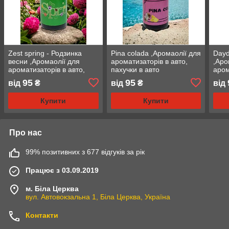
Zest spring - Родзинка
Pina colada ,Аромаолії для
Dayd
весни ,Аромаолії для
ароматизаторів в авто,
,Аро
ароматизаторів в авто,
пахучки в авто
аром
пахучки в авто
паху
95
95
від
₴
від
₴
від
Купити
Купити
Про нас
99% позитивних з 677 відгуків за рік
Працює з 03.09.2019
м. Біла Церква
вул. Автовокзальна 1, Біла Церква, Україна
Контакти