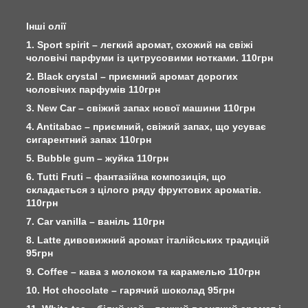
Інші олії
1. Sport spirit – легкий аромат, схожий на свіжі
чоловічі парфуми із цитрусовими нотками. 110грн
2. Black crystal – приємний аромат дорогих
чоловічих парфумів 110грн
3. New Car – свіжий запах нової машини 110грн
4. Antitabac – приємний, свіжий запах, що усуває
сигарентний запах 110грн
5. Bubble gum – жуйка 110грн
6. Tutti Fruti – фантазійна композиція, що
складається з цілого ряду фруктових ароматів.
110грн
7. Car vanilla – ваніль 110грн
8. Latte дивовижний аромат італійських традицій
95грн
9. Сoffee – кава з молоком та карамелью 110грн
10. Hot chocolate – гарячий шоколад 95грн