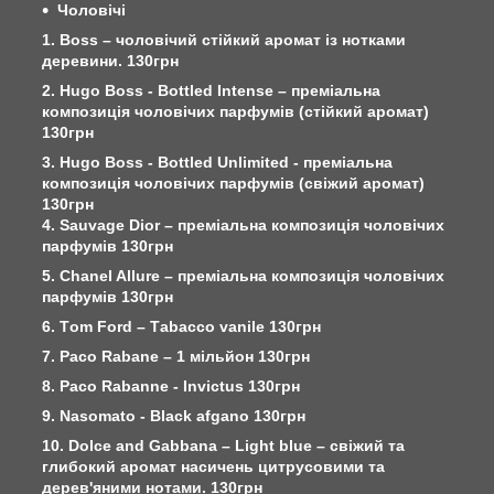
Чоловічі
1. Boss – чоловічий стійкий аромат із нотками
деревини. 130грн
2. Hugo Boss - Bottled Intense – преміальна
композиція чоловічих парфумів (стійкий аромат)
130грн
3. Hugo Boss - Bottled Unlimited - преміальна
композиція чоловічих парфумів (свіжий аромат)
130грн
4. Sauvage Dior – преміальна композиція чоловічих
парфумів 130грн
5. Chanel Allure – преміальна композиція чоловічих
парфумів 130грн
6. Тom Ford – Тabacco vanile 130грн
7. Paco Rabane – 1 мільйон 130грн
8. Paco Rabanne - Invictus 130грн
9. Nasomato - Black afgano 130грн
10. Dolce and Gabbana – Light blue – свіжий та
глибокий аромат насичень цитрусовими та
дерев'яними нотами. 130грн