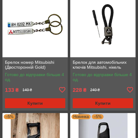
Брелок номер Mitsubishi
Брелок для автомобільних
(Двосторонній Gold)
ключів Mitsubishi, нікель
Готово до відправки більше 4
Готово до відправки більше 4
од.
од.
133
228
₴
₴
140 ₴
240 ₴
Купити
Купити
–5%
Новинка
–5%