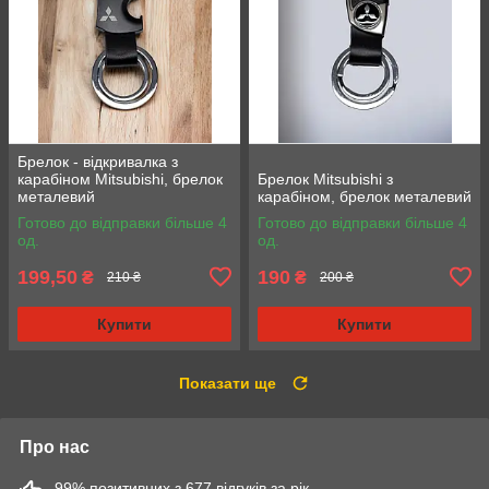
Брелок - відкривалка з
карабіном Mitsubishi, брелок
Брелок Mitsubishi з
металевий
карабіном, брелок металевий
Готово до відправки більше 4
Готово до відправки більше 4
од.
од.
199,50
190
₴
₴
210 ₴
200 ₴
Купити
Купити
Показати ще
Про нас
99% позитивних з 677 відгуків за рік