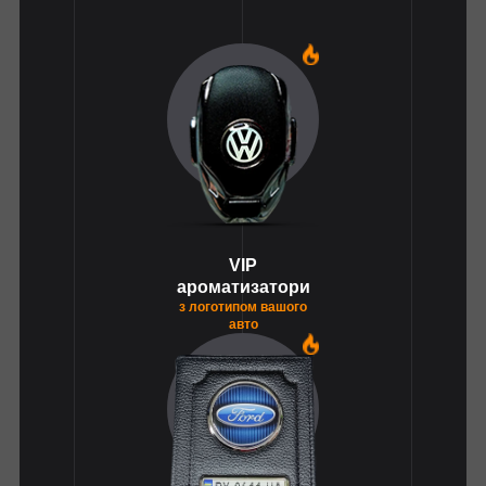
1
VIP
ароматизатори
з логотипом вашого
авто
1