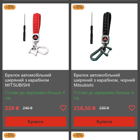
–5%
–5%
Брелок автомобільний
Брелок автомобільний
шкіряний з карабіном
шкіряний з карабіном, чорний
MITSUBISHI
Mitsubishi
Готово до відправки більше 4
Готово до відправки більше 4
од.
од.
228
218,50
₴
₴
240 ₴
230 ₴
Купити
Купити
–5%
–5%