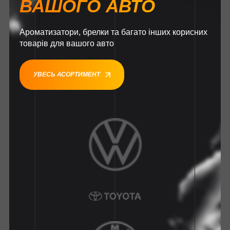
ВАШОГО АВТО
Ароматизатори, брелки та багато інших корисних
товарів для вашого авто
УВЕСЬ АСОРТИМЕНТ
1
1
1
1
1
1
1