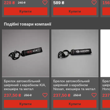
авто Мітсубісі
лого
228
589
156
₴
₴
240 ₴
Купити
Купити
Подібні товари компанії
Брелок автомобільний
Брелок автомобільний
Брел
шкіряний з карабіном KIA,
шкіряний з карабіном
шкір
екошкіра та метал
Nissan, екошкіра та метал
Hond
237,50
237,50
237
₴
₴
250 ₴
250 ₴
Купити
Купити