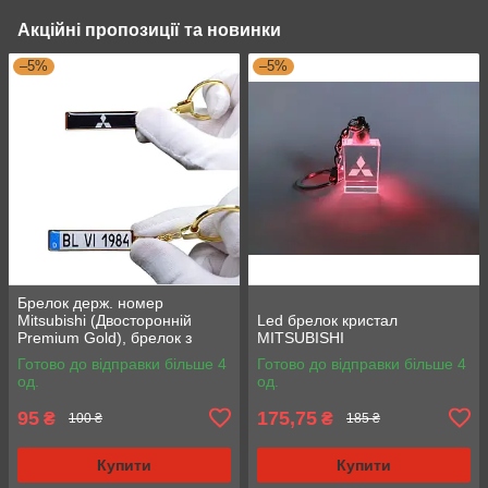
Акційні пропозиції та новинки
–5%
–5%
Брелок держ. номер
Mitsubishi (Двосторонній
Led брелок кристал
Premium Gold), брелок з
MITSUBISHI
логотипом Мітсубіші
Готово до відправки більше 4
Готово до відправки більше 4
од.
од.
95
175,75
₴
₴
100 ₴
185 ₴
Купити
Купити