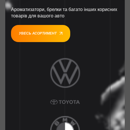
Ароматизатори, брелки та багато інших корисних
товарів для вашого авто
УВЕСЬ АСОРТИМЕНТ
1
1
1
1
1
1
1