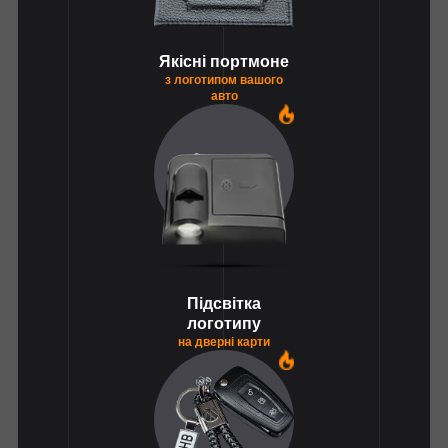
Якісні портмоне
з логотипом вашого
авто
1
Підсвітка
логотипу
на дверні карти
1