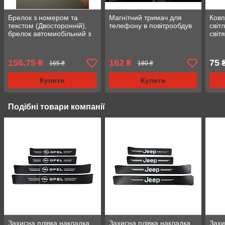
Брелок з номером та
Магнітний тримач для
Ковп
текстом (Двосторонній),
телефону в повітрообдув
світ
брелок автомиобільний з
світ
логотипом
коль
156,75
162
75
₴
₴
₴
165 ₴
180 ₴
Купити
Купити
Подібні товари компанії
Захисна плівка накладка
Захисна плівка накладка
Захи