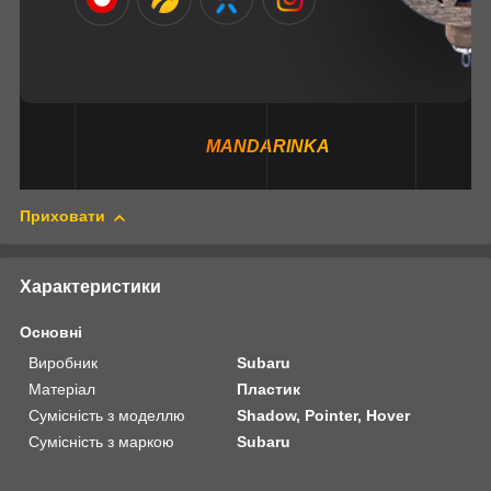
MANDARINKA
Приховати
Характеристики
Основні
Виробник
Subaru
Матеріал
Пластик
Сумісність з моделлю
Shadow, Pointer, Hover
Сумісність з маркою
Subaru