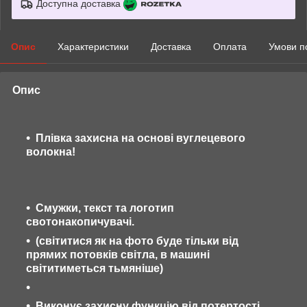
Доступна доставка
Опис
Характеристики
Доставка
Оплата
Умови п
Опис
Плівка захисна на основі вуглецевого
волокна!
Смужки, текст та логотип
свотонакопичувачі.
(світитися як на фото буде тільки від
прямих потовків світла, в машині
світитиметься тьмяніше)
Виконує захисну функцію від потертості,