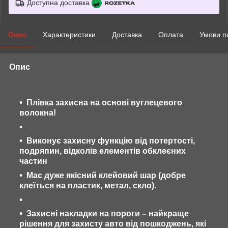
Доступна доставка
Опис
Характеристики
Доставка
Оплата
Умови п
Опис
Плівка захисна на основі вуглецевого
волокна!
Виконує захисну функцію від потертості,
подряпин, відколів елементів обклеєних
частин
Має дуже якісний клейовий шар (добре
клеїться на пластик, метал, скло).
Захисні накладки на пороги – найкраще
рішення для захисту авто від пошкоджень, які