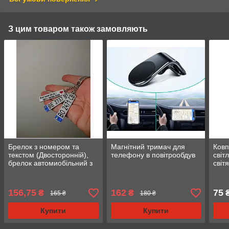
З цим товаром також замовляють
Брелок з номером та
Магнітний тримач для
Ковп
текстом (Двосторонній),
телефону в повітрообдув
світ
брелок автомиобільний з
світ
логотипом
коль
156,75
162
75
₴
₴
₴
165 ₴
180 ₴
Купити
Купити