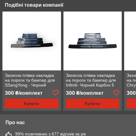
Подібні товари компанії
Захисна плівка накладка
Захисна плівка накладка
Захи
на пороги та бампер для
на пороги та бампер для
на п
SSangYong - Чорний
Infiniti- Чорний Карбон 5
Chry
Карбон 5 шт
шт
5 шт
300
300
300
₴/комплект
₴/комплект
Купити
Купити
Про нас
99% позитивних з 677 відгуків за рік