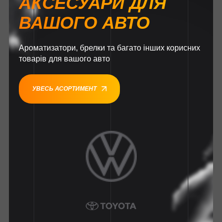
АКСЕСУАРИ ДЛЯ
ВАШОГО АВТО
Ароматизатори, брелки та багато інших корисних
товарів для вашого авто
УВЕСЬ АСОРТИМЕНТ
1
1
1
1
1
1
1