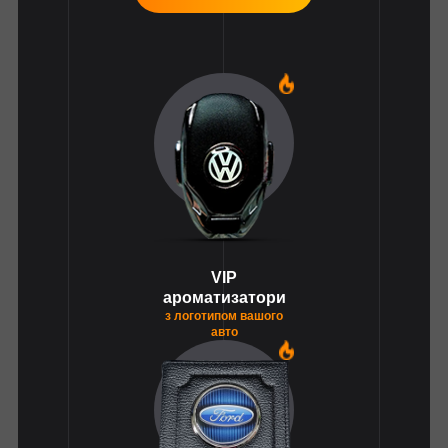
1
VIP
ароматизатори
з логотипом вашого
авто
1