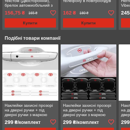
текстом (Двосторонній),
телефону в повітрообдув
Herr
брелок автомиобільний з
Vibe
логотипом
156,75
162
245
₴
₴
165 ₴
180 ₴
Купити
Купити
Подібні товари компанії
Наклейки захисні прозорі
Наклейки захисні прозорі
Накл
на дверні ручки + під
на дверні ручки + під
на д
дверні ручки з маркою
дверні ручки з маркою
двер
авто Toyota, захист від
авто Opel, захист від
авто
299
299
299
₴/комплект
₴/комплект
подряпин
подряпин
под