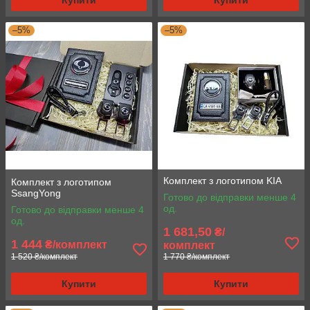
Купити
Купити
–5%
–5%
Комплект з логотипом KIA
Комплект з логотипом
SsangYong
Готово до відправки менше 4
од.
Готово до відправки менше 4
од.
1 681,50
₴/
1 444
₴/комплект
комплект
1 520 ₴/комплект
1 770 ₴/комплект
Купити
Купити