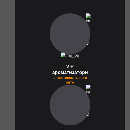
1
VIP
ароматизатори
з логотипом вашого
авто
1