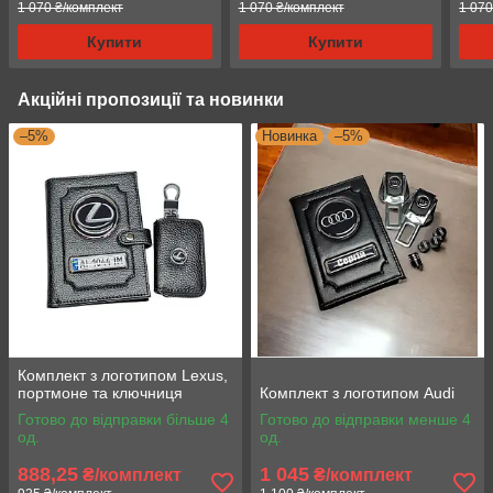
1 070 ₴/комплект
1 070 ₴/комплект
1 070
Купити
Купити
Акційні пропозиції та новинки
–5%
Новинка
–5%
Комплект з логотипом Lexus,
портмоне та ключниця
Комплект з логотипом Audi
Готово до відправки більше 4
Готово до відправки менше 4
од.
од.
888,25
1 045
₴/комплект
₴/комплект