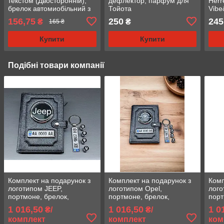
текстом (Двосторонній),
дефлектор, парфум для
Herr
брелок автомиобільний з
Тойота
Vibe
логотипом
156,75
250
245
₴
₴
165 ₴
Купити
Купити
Подібні товари компанії
Комплект на подарунок з
Комплект на подарунок з
Комп
логотипом JEEP,
логотипом Opel,
лого
портмоне, брелок,
портмоне, брелок,
порт
ковпачки на ніпель
ковпачки на ніпель
ковп
1 016,50
1 016,50
1 0
₴/
₴/
комплект
комплект
ком