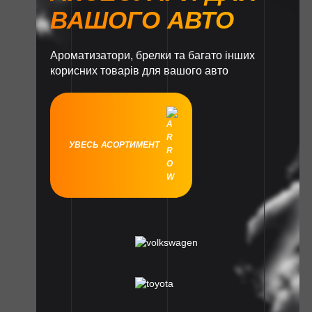
ВАШОГО АВТО
Ароматизатори, брелки та багато інших
корисних товарів для вашого авто
УВЕСЬ АСОРТИМЕНТ
1
1
1
1
1
1
1