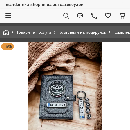
mandarinka-shop.in.ua автоаксесуари
Товари та послуги
Комплекти на подарунок
Комплект
–5%