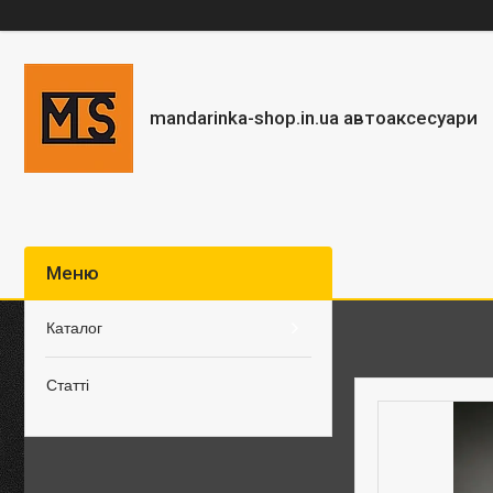
mandarinka-shop.in.ua автоаксесуари
Каталог
Статті