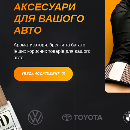
АКСЕСУАРИ
ДЛЯ ВАШОГО
АВТО
Ароматизатори, брелки та багато
інших корисних товарів для вашого
авто
УВЕСЬ АСОРТИМЕНТ
1
1
1
1
1
1
1