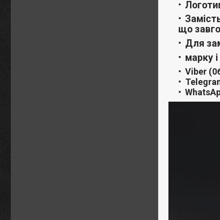
Логоти
Заміст
що завг
Для за
марку і
Viber
(0
Telegra
WhatsA