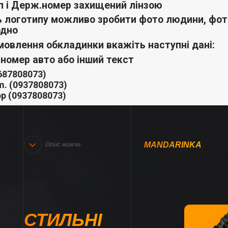
п і Держ.номер захищений лінзою
ь логотипу можливо зробити фото людини, фото 
одно
мовлення обкладинки вкажіть наступні дані:
 номер авто або інший текст
687808073)
m. (0937808073)
pp
(0937808073)
MANDARINKA
Опис нижче
СТИЛЬНІ