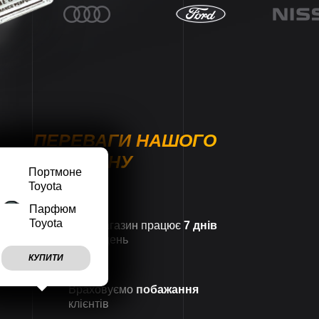
ПЕРЕВАГИ НАШОГО
МАГАЗИНУ
Портмоне
Toyota
Парфюм
Toyota
Наш магазин працює
7 днів
на тиждень
КУПИТИ
Враховуємо
побажання
клієнтів