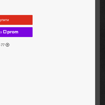
упити
 з
-77