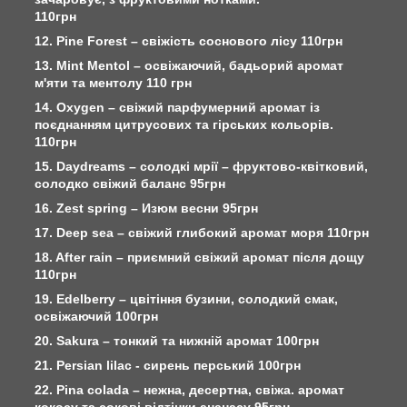
110грн
12. Pine Forest – свіжість соснового лісу 110грн
13. Mint Mentol – освіжаючий, бадьорий аромат
м'яти та ментолу 110 грн
14. Oxygen – свіжий парфумерний аромат із
поєднанням цитрусових та гірських кольорів.
110грн
15. Daydreams – солодкі мрії – фруктово-квітковий,
солодко свіжий баланс 95грн
16. Zest spring – Изюм весни 95грн
17. Deep sea – свіжий глибокий аромат моря 110грн
18. After rain – приємний свіжий аромат після дощу
110грн
19. Edelberry – цвітіння бузини, солодкий смак,
освіжаючий 100грн
20. Sakura – тонкий та нижній аромат 100грн
21. Persian lilac - сирень перський 100грн
22. Pina colada – нежна, десертна, свіжа. аромат
кокосу та сокові відтінки ананасу 95грн