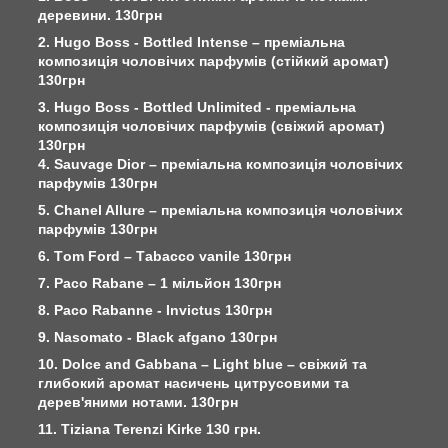
деревини. 130грн
2. Hugo Boss - Bottled Intense – преміальна
композиція чоловічих парфумів (стійкий аромат)
130грн
3. Hugo Boss - Bottled Unlimited - преміальна
композиція чоловічих парфумів (свіжий аромат)
130грн
4. Sauvage Dior – преміальна композиція чоловічих
парфумів 130грн
5. Chanel Allure – преміальна композиція чоловічих
парфумів 130грн
6. Тom Ford – Тabacco vanile 130грн
7. Paco Rabane – 1 мільйон 130грн
8. Paco Rabanne - Invictus 130грн
9. Nasomato - Black afgano 130грн
10. Dolce and Gabbana – Light blue – свіжий та
глибокий аромат насичень цитрусовими та
дерев'яними нотами. 130грн
11. Tiziana Terenzi Kirke 130 грн.